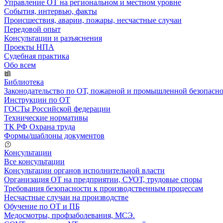
Управление ОТ на региональном и местном уровне
События, интервью, факты
Происшествия, аварии, пожары, несчастные случаи
Передовой опыт
Консультации и разъяснения
Проекты НПА
Судебная практика
Обо всем
Библиотека
Законодательство по ОТ, пожарной и промышленной безопасн
Инструкции по ОТ
ГОСТы Российской федерации
Технические нормативы
ТК РФ Охрана труда
Формы/шаблоны документов
Консультации
Все консультации
Консультации органов исполнительной власти
Организация ОТ на предприятии, СУОТ, трудовые споры
Требования безопасности к производственным процессам
Несчастные случаи на производстве
Обучение по ОТ и ПБ
Медосмотры, профзаболевания, МСЭ.