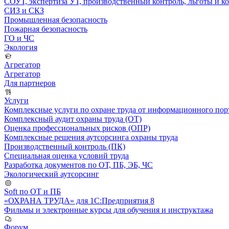
СОУТ, экспертиза УТ, производственный контроль, льготы и 
СИЗ и СКЗ
Промышленная безопасность
Пожарная безопасность
ГО и ЧС
Экология
Агрегатор
Агрегатор
Для партнеров
Услуги
Комплексные услуги по охране труда от информационного порт
Комплексный аудит охраны труда (ОТ)
Оценка профессиональных рисков (ОПР)
Комплексные решения аутсорсинга охраны труда
Производственный контроль (ПК)
Специальная оценка условий труда
Разработка документов по ОТ, ПБ, ЭБ, ЧС
Экологический аутсорсинг
Soft по ОТ и ПБ
«ОХРАНА ТРУДА» для 1С:Предприятия 8
Фильмы и электронные курсы для обучения и инструктажа
Форум