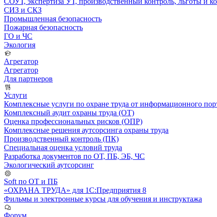
СОУТ, экспертиза УТ, производственный контроль, льготы и 
СИЗ и СКЗ
Промышленная безопасность
Пожарная безопасность
ГО и ЧС
Экология
Агрегатор
Агрегатор
Для партнеров
Услуги
Комплексные услуги по охране труда от информационного порт
Комплексный аудит охраны труда (ОТ)
Оценка профессиональных рисков (ОПР)
Комплексные решения аутсорсинга охраны труда
Производственный контроль (ПК)
Специальная оценка условий труда
Разработка документов по ОТ, ПБ, ЭБ, ЧС
Экологический аутсорсинг
Soft по ОТ и ПБ
«ОХРАНА ТРУДА» для 1С:Предприятия 8
Фильмы и электронные курсы для обучения и инструктажа
Форум