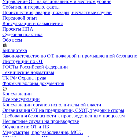
Управление ОТ на региональном и местном уровне
События, интервью, факты
Происшествия, аварии, пожары, несчастные случаи
Передовой опыт
Консультации и разъяснения
Проекты НПА
Судебная практика
Обо всем
Библиотека
Законодательство по ОТ, пожарной и промышленной безопасн
Инструкции по ОТ
ГОСТы Российской федерации
Технические нормативы
ТК РФ Охрана труда
Формы/шаблоны документов
Консультации
Все консультации
Консультации органов исполнительной власти
Организация ОТ на предприятии, СУОТ, трудовые споры
Требования безопасности к производственным процессам
Несчастные случаи на производстве
Обучение по ОТ и ПБ
Медосмотры, профзаболевания, МСЭ.