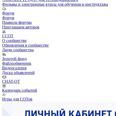
Фильмы и электронные курсы для обучения и инструктажа
Форум
Форум
Правила форума
Приглашаем авторов
ССОТ
О сообществе
Обновления в сообществе
Люди сообщества
Золотой фонд
Файлообменник
Видеогалерея
Доска объявлений
CHAT-OT
Календарь событий
Игры для СОТов