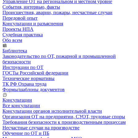
Управление ОТ на региональном и местном уровне
События, интервью, факты
Происшествия, аварии, пожары, несчастные случаи
Передовой опыт
Консультации и разъяснения
Проекты НПА
Судебная практика
Обо всем
Библиотека
Законодательство по ОТ, пожарной и промышленной
безопасности
Инструкции по ОТ
ГОСТы Российской федерации
Технические нормативы
ТК РФ Охрана труда
Формы/шаблоны документов
Консультации
Все консультации
Консультации органов исполнительной власти
Организация ОТ на предприятии, СУОТ, трудовые споры
Требования безопасности к производственным процессам
Несчастные случаи на производстве
Обучение по ОТ и ПБ