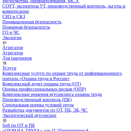
Медосмотры, профзаболевания, МСЭ.
СОУТ, экспертиза УТ, производственный контроль, льготы и
компенсации
СИЗ и СКЗ
Промышленная безопасность
Пожарная безопасность
ГО и ЧС
Экология
Агрегатор
Агрегатор
Для партнеров
Услуги
Комплексные услуги по охране труда от информационного
портала «Охрана труда в России»
Комплексный аудит охраны труда (ОТ)
Оценка профессиональных рисков (ОПР)
Комплексные решения аутсорсинга охраны труда
Производственный контроль (ПК)
Специальная оценка условий труда
Разработка документов по ОТ, ПБ, ЭБ, ЧС
Экологический аутсорсинг
Soft по ОТ и ПБ
«ОХРАНА ТРУДА» для 1С:Предприятия 8