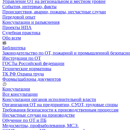
Управление ОТ на региональном и местном уровне
События, интервью, факты
Происшествия, аварии, пожары, несчастные случаи
Передовой опыт
Консультации и разъяснения
Проекты НПА
Судебная практика
Обо всем
Библиотека
Законодательство по ОТ, пожарной и промышленной безопасн
Инструкции по ОТ
ГОСТы Российской федерации
Технические нормативы
ТК РФ Охрана труда
Формы/шаблоны документов
Консультации
Все консультации
Консультации органов исполнительной власти
Организация ОТ на предприятии, СУОТ, трудовые споры
Требования безопасности к производственным процессам
Несчастные случаи на производстве
Обучение по ОТ и ПБ
Медосмотры, профзаболевания, МСЭ.