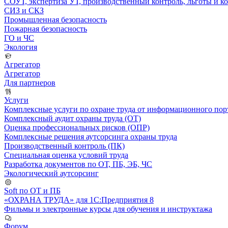
СОУТ, экспертиза УТ, производственный контроль, льготы и 
СИЗ и СКЗ
Промышленная безопасность
Пожарная безопасность
ГО и ЧС
Экология
Агрегатор
Агрегатор
Для партнеров
Услуги
Комплексные услуги по охране труда от информационного порт
Комплексный аудит охраны труда (ОТ)
Оценка профессиональных рисков (ОПР)
Комплексные решения аутсорсинга охраны труда
Производственный контроль (ПК)
Специальная оценка условий труда
Разработка документов по ОТ, ПБ, ЭБ, ЧС
Экологический аутсорсинг
Soft по ОТ и ПБ
«ОХРАНА ТРУДА» для 1С:Предприятия 8
Фильмы и электронные курсы для обучения и инструктажа
Форум