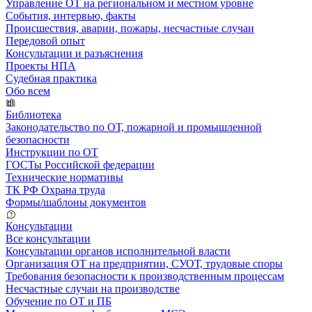
Управление ОТ на региональном и местном уровне
События, интервью, факты
Происшествия, аварии, пожары, несчастные случаи
Передовой опыт
Консультации и разъяснения
Проекты НПА
Судебная практика
Обо всем
Библиотека
Законодательство по ОТ, пожарной и промышленной
безопасности
Инструкции по ОТ
ГОСТы Российской федерации
Технические нормативы
ТК РФ Охрана труда
Формы/шаблоны документов
Консультации
Все консультации
Консультации органов исполнительной власти
Организация ОТ на предприятии, СУОТ, трудовые споры
Требования безопасности к производственным процессам
Несчастные случаи на производстве
Обучение по ОТ и ПБ