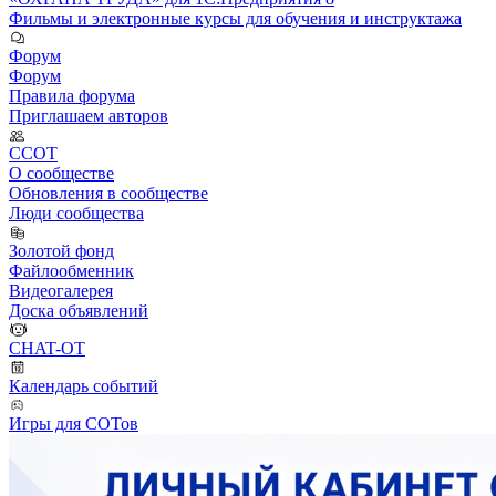
Фильмы и электронные курсы для обучения и инструктажа
Форум
Форум
Правила форума
Приглашаем авторов
ССОТ
О сообществе
Обновления в сообществе
Люди сообщества
Золотой фонд
Файлообменник
Видеогалерея
Доска объявлений
CHAT-OT
Календарь событий
Игры для СОТов