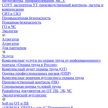
Медосмотры, профзаболевания, МСЭ.
СОУТ, экспертиза УТ, производственный контроль, льготы и
компенсации
СИЗ и СКЗ
Промышленная безопасность
Пожарная безопасность
ГО и ЧС
Экология
Агрегатор
Агрегатор
Для партнеров
Услуги
Комплексные услуги по охране труда от информационного
портала «Охрана труда в России»
Комплексный аудит охраны труда (ОТ)
Оценка профессиональных рисков (ОПР)
Комплексные решения аутсорсинга охраны труда
Производственный контроль (ПК)
Специальная оценка условий труда
Разработка документов по ОТ, ПБ, ЭБ, ЧС
Экологический аутсорсинг
Soft по ОТ и ПБ
«ОХРАНА ТРУДА» для 1С:Предприятия 8