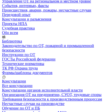
Управление ОТ на региональном и местном уровне
События, интервью, факты
Происшествия, аварии, пожары, несчастные случаи
Передовой опыт
Консультации и разъяснения
Проекты НПА
Судебная практика
Обо всем
Библиотека
Законодательство по ОТ, пожарной и промышленной
безопасности
Инструкции по ОТ
ГОСТы Российской федерации
Технические нормативы
ТК РФ Охрана труда
Формы/шаблоны документов
Консультации
Все консультации
Консультации органов исполнительной власти
Организация ОТ на предприятии, СУОТ, трудовые споры
Требования безопасности к производственным процессам
Несчастные случаи на производстве
Обучение по ОТ и ПБ