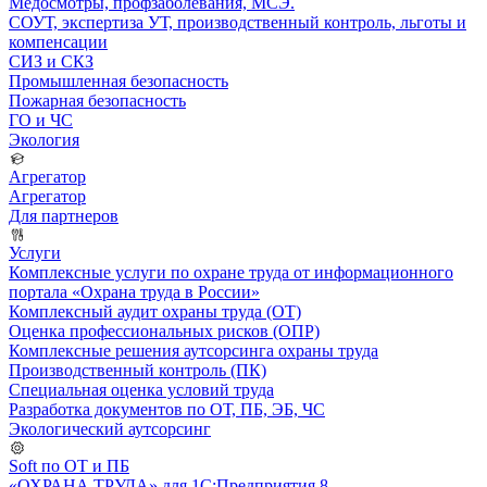
Медосмотры, профзаболевания, МСЭ.
СОУТ, экспертиза УТ, производственный контроль, льготы и
компенсации
СИЗ и СКЗ
Промышленная безопасность
Пожарная безопасность
ГО и ЧС
Экология
Агрегатор
Агрегатор
Для партнеров
Услуги
Комплексные услуги по охране труда от информационного
портала «Охрана труда в России»
Комплексный аудит охраны труда (ОТ)
Оценка профессиональных рисков (ОПР)
Комплексные решения аутсорсинга охраны труда
Производственный контроль (ПК)
Специальная оценка условий труда
Разработка документов по ОТ, ПБ, ЭБ, ЧС
Экологический аутсорсинг
Soft по ОТ и ПБ
«ОХРАНА ТРУДА» для 1С:Предприятия 8