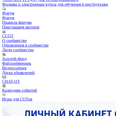
Фильмы и электронные курсы для обучения и инструктажа
Форум
Форум
Правила форума
Приглашаем авторов
ССОТ
О сообществе
Обновления в сообществе
Люди сообщества
Золотой фонд
Файлообменник
Видеогалерея
Доска объявлений
CHAT-OT
Календарь событий
Игры для СОТов