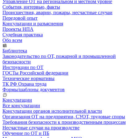
Управление ОТ на региональном и местном уровне
События, интервью, факты
Происшествия, аварии, пожары, несчастные случаи
Передовой опыт
Консультации и разъяснения
Проекты НПА
Судебная практика
Обо всем
Библиотека
Законодательство по ОТ, пожарной и промышленной
безопасности
Инструкции по ОТ
ГОСТы Российской федерации
Технические нормативы
ТК РФ Охрана труда
Формы/шаблоны документов
Консультации
Все консультации
Консультации органов исполнительной власти
Организация ОТ на предприятии, СУОТ, трудовые споры
Требования безопасности к производственным процессам
Несчастные случаи на производстве
Обучение по ОТ и ПБ