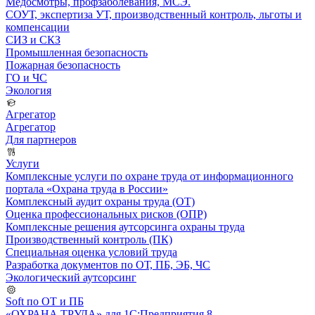
Медосмотры, профзаболевания, МСЭ.
СОУТ, экспертиза УТ, производственный контроль, льготы и
компенсации
СИЗ и СКЗ
Промышленная безопасность
Пожарная безопасность
ГО и ЧС
Экология
Агрегатор
Агрегатор
Для партнеров
Услуги
Комплексные услуги по охране труда от информационного
портала «Охрана труда в России»
Комплексный аудит охраны труда (ОТ)
Оценка профессиональных рисков (ОПР)
Комплексные решения аутсорсинга охраны труда
Производственный контроль (ПК)
Специальная оценка условий труда
Разработка документов по ОТ, ПБ, ЭБ, ЧС
Экологический аутсорсинг
Soft по ОТ и ПБ
«ОХРАНА ТРУДА» для 1С:Предприятия 8