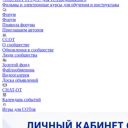
Фильмы и электронные курсы для обучения и инструктажа
Форум
Форум
Правила форума
Приглашаем авторов
ССОТ
О сообществе
Обновления в сообществе
Люди сообщества
Золотой фонд
Файлообменник
Видеогалерея
Доска объявлений
CHAT-OT
Календарь событий
Игры для СОТов