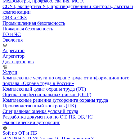
Медосмотры, профзаболевания, МСЭ.
СОУТ, экспертиза УТ, производственный контроль, льготы и
компенсации
СИЗ и СКЗ
Промышленная безопасность
Пожарная безопасность
ГО и ЧС
Экология
Агрегатор
Агрегатор
Для партнеров
Услуги
Комплексные услуги по охране труда от информационного
портала «Охрана труда в России»
Комплексный аудит охраны труда (ОТ)
Оценка профессиональных рисков (ОПР)
Комплексные решения аутсорсинга охраны труда
Производственный контроль (ПК)
Специальная оценка условий труда
Разработка документов по ОТ, ПБ, ЭБ, ЧС
Экологический аутсорсинг
Soft по ОТ и ПБ
«ОХРАНА ТРУДА» для 1С:Предприятия 8