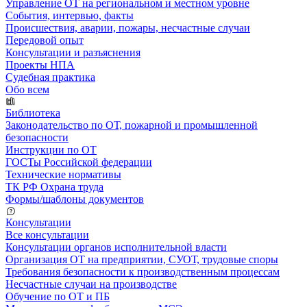
Управление ОТ на региональном и местном уровне
События, интервью, факты
Происшествия, аварии, пожары, несчастные случаи
Передовой опыт
Консультации и разъяснения
Проекты НПА
Судебная практика
Обо всем
Библиотека
Законодательство по ОТ, пожарной и промышленной
безопасности
Инструкции по ОТ
ГОСТы Российской федерации
Технические нормативы
ТК РФ Охрана труда
Формы/шаблоны документов
Консультации
Все консультации
Консультации органов исполнительной власти
Организация ОТ на предприятии, СУОТ, трудовые споры
Требования безопасности к производственным процессам
Несчастные случаи на производстве
Обучение по ОТ и ПБ