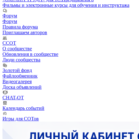
Фильмы и электронные курсы для обучения и инструктажа
Форум
Форум
Правила форума
Приглашаем авторов
ССОТ
О сообществе
Обновления в сообществе
Люди сообщества
Золотой фонд
Файлообменник
Видеогалерея
Доска объявлений
CHAT-OT
Календарь событий
Игры для СОТов