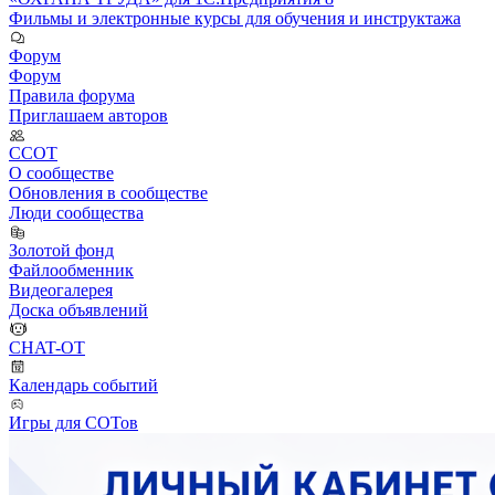
Фильмы и электронные курсы для обучения и инструктажа
Форум
Форум
Правила форума
Приглашаем авторов
ССОТ
О сообществе
Обновления в сообществе
Люди сообщества
Золотой фонд
Файлообменник
Видеогалерея
Доска объявлений
CHAT-OT
Календарь событий
Игры для СОТов