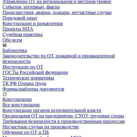
Управление ОТ на региональном и местном уровне
События, интервью, факты
Происшествия, аварии, пожары, несчастные случаи
Передовой опыт
Консультации и разъяснения
Проекты НПА
Судебная практика
Обо всем
Библиотека
Законодательство по ОТ, пожарной и промышленной
безопасности
Инструкции по ОТ
ГОСТы Российской федерации
Технические нормативы
ТК РФ Охрана труда
Формы/шаблоны документов
Консультации
Все консультации
Консультации органов исполнительной власти
Организация ОТ на предприятии, СУОТ, трудовые споры
Требования безопасности к производственным процессам
Несчастные случаи на производстве
Обучение по ОТ и ПБ