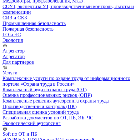
Медосмотры, профзаболевания, МСЭ.
СОУТ, экспертиза УТ, производственный контроль, льготы и
компенсации
СИЗ и СКЗ
Промышленная безопасность
Пожарная безопасность
ГО и ЧС
Экология
Агрегатор
Агрегатор
Для партнеров
Услуги
Комплексные услуги по охране труда от информационного
портала «Охрана труда в России»
Комплексный аудит охраны труда (ОТ)
Оценка профессиональных рисков (ОПР)
Комплексные решения аутсорсинга охраны труда
Производственный контроль (ПК)
Специальная оценка условий труда
Разработка документов по ОТ, ПБ, ЭБ, ЧС
Экологический аутсорсинг
Soft по ОТ и ПБ
«ОХРАНА ТРУДА» для 1С:Предприятия 8