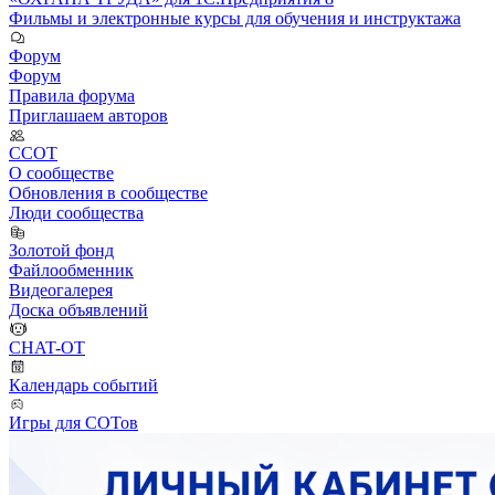
Фильмы и электронные курсы для обучения и инструктажа
Форум
Форум
Правила форума
Приглашаем авторов
ССОТ
О сообществе
Обновления в сообществе
Люди сообщества
Золотой фонд
Файлообменник
Видеогалерея
Доска объявлений
CHAT-OT
Календарь событий
Игры для СОТов