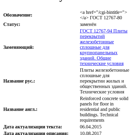
<a href="/cgi-bintitle=">
Обозначение:
</a> ГОСТ 12767-80
Статус:
заменён
ГОСТ 12767-94 Плиты
перекрытий
железобетонные
Заменяющий:
сплошные для
крупнопанельных
зданий. Общие
технические условия
Плиты железобетонные
сплошные для
Название рус.:
перекрытии жилых и
общественных зданий.
Технические условия
Reinforced concrete solid
panels for floor in
Название англ.:
residential and public
buildings. Technical
requirements
Дата актуализации текста:
06.04.2015
Дата актуализации описания:
10.08.2017