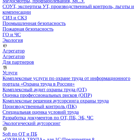
Медосмотры, профзаболевания, МСЭ.
СОУТ, экспертиза УТ, производственный контроль, льготы и
компенсации
СИЗ и СКЗ
Промышленная безопасность
Пожарная безопасность
ГО и ЧС
Экология
Агрегатор
Агрегатор
Для партнеров
Услуги
Комплексные услуги по охране труда от информационного
портала «Охрана труда в России»
Комплексный аудит охраны труда (ОТ)
Оценка профессиональных рисков (ОПР)
Комплексные решения аутсорсинга охраны труда
Производственный контроль (ПК)
Специальная оценка условий труда
Разработка документов по ОТ, ПБ, ЭБ, ЧС
Экологический аутсорсинг
Soft по ОТ и ПБ
«ОХРАНА ТРУДА» для 1С:Предприятия 8