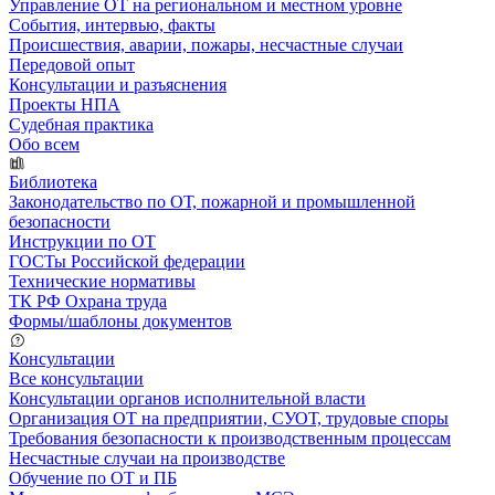
Управление ОТ на региональном и местном уровне
События, интервью, факты
Происшествия, аварии, пожары, несчастные случаи
Передовой опыт
Консультации и разъяснения
Проекты НПА
Судебная практика
Обо всем
Библиотека
Законодательство по ОТ, пожарной и промышленной
безопасности
Инструкции по ОТ
ГОСТы Российской федерации
Технические нормативы
ТК РФ Охрана труда
Формы/шаблоны документов
Консультации
Все консультации
Консультации органов исполнительной власти
Организация ОТ на предприятии, СУОТ, трудовые споры
Требования безопасности к производственным процессам
Несчастные случаи на производстве
Обучение по ОТ и ПБ