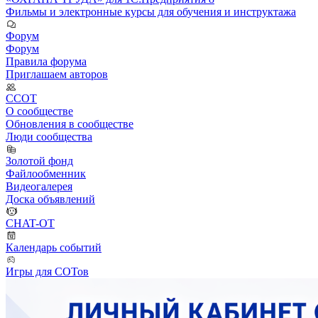
Фильмы и электронные курсы для обучения и инструктажа
Форум
Форум
Правила форума
Приглашаем авторов
ССОТ
О сообществе
Обновления в сообществе
Люди сообщества
Золотой фонд
Файлообменник
Видеогалерея
Доска объявлений
CHAT-OT
Календарь событий
Игры для СОТов