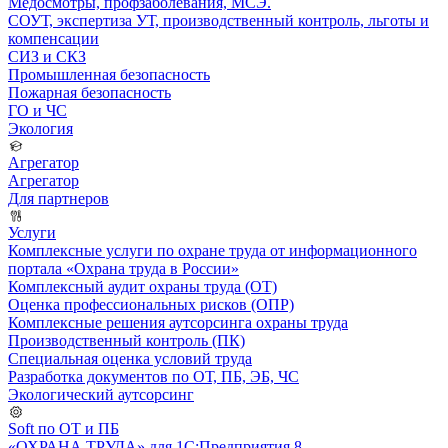
Медосмотры, профзаболевания, МСЭ.
СОУТ, экспертиза УТ, производственный контроль, льготы и
компенсации
СИЗ и СКЗ
Промышленная безопасность
Пожарная безопасность
ГО и ЧС
Экология
Агрегатор
Агрегатор
Для партнеров
Услуги
Комплексные услуги по охране труда от информационного
портала «Охрана труда в России»
Комплексный аудит охраны труда (ОТ)
Оценка профессиональных рисков (ОПР)
Комплексные решения аутсорсинга охраны труда
Производственный контроль (ПК)
Специальная оценка условий труда
Разработка документов по ОТ, ПБ, ЭБ, ЧС
Экологический аутсорсинг
Soft по ОТ и ПБ
«ОХРАНА ТРУДА» для 1С:Предприятия 8