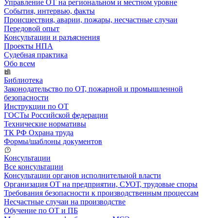
Управление ОТ на региональном и местном уровне
События, интервью, факты
Происшествия, аварии, пожары, несчастные случаи
Передовой опыт
Консультации и разъяснения
Проекты НПА
Судебная практика
Обо всем
Библиотека
Законодательство по ОТ, пожарной и промышленной
безопасности
Инструкции по ОТ
ГОСТы Российской федерации
Технические нормативы
ТК РФ Охрана труда
Формы/шаблоны документов
Консультации
Все консультации
Консультации органов исполнительной власти
Организация ОТ на предприятии, СУОТ, трудовые споры
Требования безопасности к производственным процессам
Несчастные случаи на производстве
Обучение по ОТ и ПБ