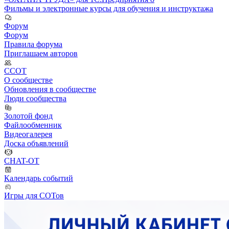
Фильмы и электронные курсы для обучения и инструктажа
Форум
Форум
Правила форума
Приглашаем авторов
ССОТ
О сообществе
Обновления в сообществе
Люди сообщества
Золотой фонд
Файлообменник
Видеогалерея
Доска объявлений
CHAT-OT
Календарь событий
Игры для СОТов