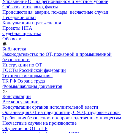
Управление ОТ на региональном и местном уровне
События, интервью, факты
Происшествия, аварии, пожары, несчастные случаи
Передовой опыт
Консультации и разъяснения
Проекты НПА
Судебная практика
Обо всем
Библиотека
Законодательство по ОТ, пожарной и промышленной
безопасности
Инструкции по ОТ
ГОСТы Российской федерации
Технические нормативы
ТК РФ Охрана труда
Формы/шаблоны документов
Консультации
Все консультации
Консультации органов исполнительной власти
Организация ОТ на предприятии, СУОТ, трудовые споры
Требования безопасности к производственным процессам
Несчастные случаи на производстве
Обучение по ОТ и ПБ