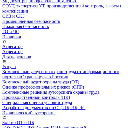
Медосмотры, профзаболевания, МСЭ.
СОУТ, экспертиза УТ, производственный контроль, льготы и
компенсации
СИЗ и СКЗ
Промышленная безопасность
Пожарная безопасность
ГО и ЧС
Экология
Агрегатор
Агрегатор
Для партнеров
Услуги
Комплексные услуги по охране труда от информационного
портала «Охрана труда в России»
Комплексный аудит охраны труда (ОТ)
Оценка профессиональных рисков (ОПР)
Комплексные решения аутсорсинга охраны труда
Производственный контроль (ПК)
Специальная оценка условий труда
Разработка документов по ОТ, ПБ, ЭБ, ЧС
Экологический аутсорсинг
Soft по ОТ и ПБ
«ОХРАНА ТРУДА» для 1С:Предприятия 8