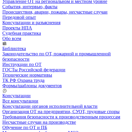
Управление ОТ на региональном и местном уровне
События, интервью, факты
Происшествия, аварии, пожары, несчастные случаи
Передовой опыт
Консультации и разъяснения
Проекты НПА
Судебная практика
Обо всем
Библиотека
Законодательство по ОТ, пожарной и промышленной
безопасности
Инструкции по ОТ
ГОСТы Российской федерации
Технические нормативы
ТК РФ Охрана труда
Формы/шаблоны документов
Консультации
Все консультации
Консультации органов исполнительной власти
Организация ОТ на предприятии, СУОТ, трудовые споры
Требования безопасности к производственным процессам
Несчастные случаи на производстве
Обучение по ОТ и ПБ