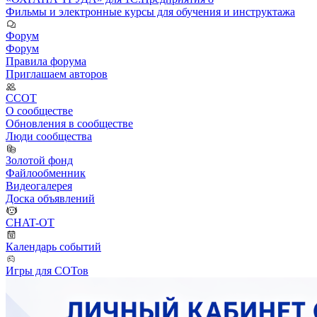
Фильмы и электронные курсы для обучения и инструктажа
Форум
Форум
Правила форума
Приглашаем авторов
ССОТ
О сообществе
Обновления в сообществе
Люди сообщества
Золотой фонд
Файлообменник
Видеогалерея
Доска объявлений
CHAT-OT
Календарь событий
Игры для СОТов