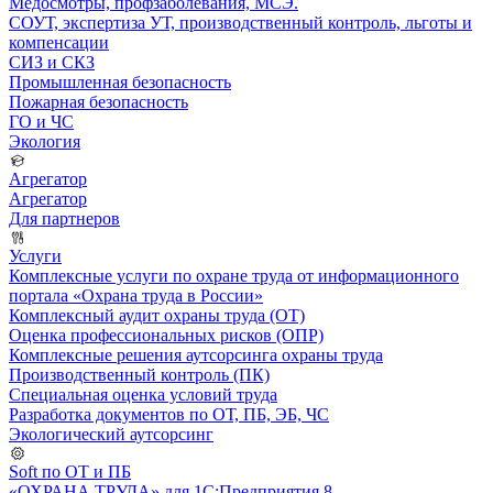
Медосмотры, профзаболевания, МСЭ.
СОУТ, экспертиза УТ, производственный контроль, льготы и
компенсации
СИЗ и СКЗ
Промышленная безопасность
Пожарная безопасность
ГО и ЧС
Экология
Агрегатор
Агрегатор
Для партнеров
Услуги
Комплексные услуги по охране труда от информационного
портала «Охрана труда в России»
Комплексный аудит охраны труда (ОТ)
Оценка профессиональных рисков (ОПР)
Комплексные решения аутсорсинга охраны труда
Производственный контроль (ПК)
Специальная оценка условий труда
Разработка документов по ОТ, ПБ, ЭБ, ЧС
Экологический аутсорсинг
Soft по ОТ и ПБ
«ОХРАНА ТРУДА» для 1С:Предприятия 8