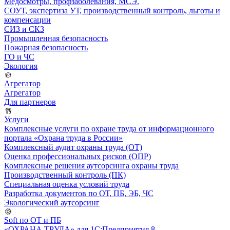
Медосмотры, профзаболевания, МСЭ.
СОУТ, экспертиза УТ, производственный контроль, льготы и
компенсации
СИЗ и СКЗ
Промышленная безопасность
Пожарная безопасность
ГО и ЧС
Экология
Агрегатор
Агрегатор
Для партнеров
Услуги
Комплексные услуги по охране труда от информационного
портала «Охрана труда в России»
Комплексный аудит охраны труда (ОТ)
Оценка профессиональных рисков (ОПР)
Комплексные решения аутсорсинга охраны труда
Производственный контроль (ПК)
Специальная оценка условий труда
Разработка документов по ОТ, ПБ, ЭБ, ЧС
Экологический аутсорсинг
Soft по ОТ и ПБ
«ОХРАНА ТРУДА» для 1С:Предприятия 8