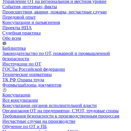
Управление ОТ на региональном и местном уровне
События, интервью, факты
Происшествия, аварии, пожары, несчастные случаи
Передовой опыт
Консультации и разъяснения
Проекты НПА
Судебная практика
Обо всем
Библиотека
Законодательство по ОТ, пожарной и промышленной
безопасности
Инструкции по ОТ
ГОСТы Российской федерации
Технические нормативы
ТК РФ Охрана труда
Формы/шаблоны документов
Консультации
Все консультации
Консультации органов исполнительной власти
Организация ОТ на предприятии, СУОТ, трудовые споры
Требования безопасности к производственным процессам
Несчастные случаи на производстве
Обучение по ОТ и ПБ