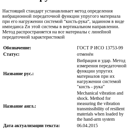
Настоящий стандарт устанавливает метод определения
вибрационной передаточной функции упругого материала
при его нагружении системой “кисть-рука“, заданном в виде
импеданса Zн этой системы в вертикальном направлении.
Метод распространяется на все материалы с линейной
передаточной характеристикой
Обозначение:
ГОСТ Р ИСО 13753-99
Статус:
отменён
Вибрация и удар. Метод
измерения передаточной
функции упругих
Название рус.:
материалов при их
нагружении системой
"кисть - рука"
Mechanical vibration and
shock. Method for
measuring the vibration
Название англ.:
transmissibility of resilient
materials when loaded by
the hand-arm system
Дата актуализации текста:
06.04.2015