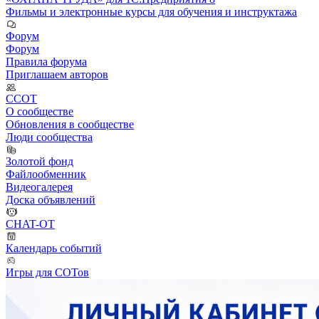
Фильмы и электронные курсы для обучения и инструктажа
Форум
Форум
Правила форума
Приглашаем авторов
ССОТ
О сообществе
Обновления в сообществе
Люди сообщества
Золотой фонд
Файлообменник
Видеогалерея
Доска объявлений
CHAT-OT
Календарь событий
Игры для СОТов