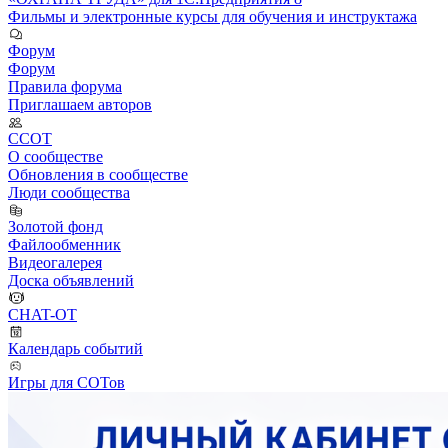
Фильмы и электронные курсы для обучения и инструктажа
Форум
Форум
Правила форума
Приглашаем авторов
ССОТ
О сообществе
Обновления в сообществе
Люди сообщества
Золотой фонд
Файлообменник
Видеогалерея
Доска объявлений
CHAT-OT
Календарь событий
Игры для СОТов