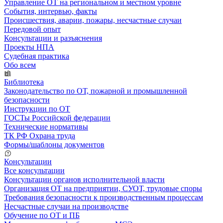
Управление ОТ на региональном и местном уровне
События, интервью, факты
Происшествия, аварии, пожары, несчастные случаи
Передовой опыт
Консультации и разъяснения
Проекты НПА
Судебная практика
Обо всем
Библиотека
Законодательство по ОТ, пожарной и промышленной
безопасности
Инструкции по ОТ
ГОСТы Российской федерации
Технические нормативы
ТК РФ Охрана труда
Формы/шаблоны документов
Консультации
Все консультации
Консультации органов исполнительной власти
Организация ОТ на предприятии, СУОТ, трудовые споры
Требования безопасности к производственным процессам
Несчастные случаи на производстве
Обучение по ОТ и ПБ