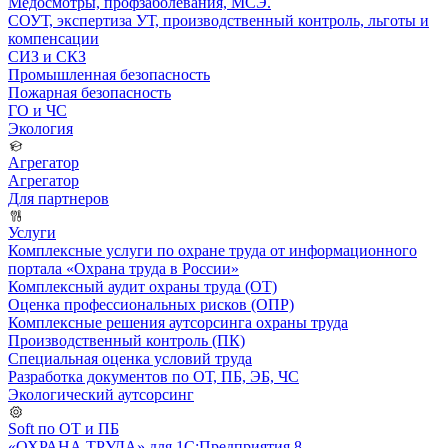
Медосмотры, профзаболевания, МСЭ.
СОУТ, экспертиза УТ, производственный контроль, льготы и
компенсации
СИЗ и СКЗ
Промышленная безопасность
Пожарная безопасность
ГО и ЧС
Экология
Агрегатор
Агрегатор
Для партнеров
Услуги
Комплексные услуги по охране труда от информационного
портала «Охрана труда в России»
Комплексный аудит охраны труда (ОТ)
Оценка профессиональных рисков (ОПР)
Комплексные решения аутсорсинга охраны труда
Производственный контроль (ПК)
Специальная оценка условий труда
Разработка документов по ОТ, ПБ, ЭБ, ЧС
Экологический аутсорсинг
Soft по ОТ и ПБ
«ОХРАНА ТРУДА» для 1С:Предприятия 8