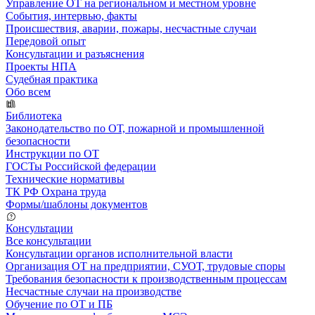
Управление ОТ на региональном и местном уровне
События, интервью, факты
Происшествия, аварии, пожары, несчастные случаи
Передовой опыт
Консультации и разъяснения
Проекты НПА
Судебная практика
Обо всем
Библиотека
Законодательство по ОТ, пожарной и промышленной
безопасности
Инструкции по ОТ
ГОСТы Российской федерации
Технические нормативы
ТК РФ Охрана труда
Формы/шаблоны документов
Консультации
Все консультации
Консультации органов исполнительной власти
Организация ОТ на предприятии, СУОТ, трудовые споры
Требования безопасности к производственным процессам
Несчастные случаи на производстве
Обучение по ОТ и ПБ