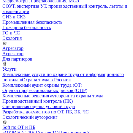
Медосмотры, профзаболевания, МСЭ.
СОУТ, экспертиза УТ, производственный контроль, льготы и
компенсации
СИЗ и СКЗ
Промышленная безопасность
Пожарная безопасность
ГО и ЧС
Экология
Агрегатор
Агрегатор
Для партнеров
Услуги
Комплексные услуги по охране труда от информационного
портала «Охрана труда в России»
Комплексный аудит охраны труда (ОТ)
Оценка профессиональных рисков (ОПР)
Комплексные решения аутсорсинга охраны труда
Производственный контроль (ПК)
Специальная оценка условий труда
Разработка документов по ОТ, ПБ, ЭБ, ЧС
Экологический аутсорсинг
Soft по ОТ и ПБ
«ОХРАНА ТРУДА» для 1С:Предприятия 8