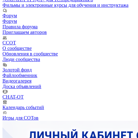
Фильмы и электронные курсы для обучения и инструктажа
Форум
Форум
Правила форума
Приглашаем авторов
ССОТ
О сообществе
Обновления в сообществе
Люди сообщества
Золотой фонд
Файлообменник
Видеогалерея
Доска объявлений
CHAT-OT
Календарь событий
Игры для СОТов