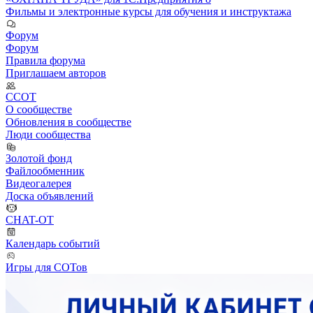
Фильмы и электронные курсы для обучения и инструктажа
Форум
Форум
Правила форума
Приглашаем авторов
ССОТ
О сообществе
Обновления в сообществе
Люди сообщества
Золотой фонд
Файлообменник
Видеогалерея
Доска объявлений
CHAT-OT
Календарь событий
Игры для СОТов