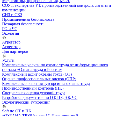
Медосмотры, профзаболевания, МСЭ.
СОУТ, экспертиза УТ, производственный контроль, льготы и
компенсации
СИЗ и СКЗ
Промышленная безопасность
Пожарная безопасность
ГО и ЧС
Экология
Агрегатор
Агрегатор
Для партнеров
Услуги
Комплексные услуги по охране труда от информационного
портала «Охрана труда в России»
Комплексный аудит охраны труда (ОТ)
Оценка профессиональных рисков (ОПР)
Комплексные решения аутсорсинга охраны труда
Производственный контроль (ПК)
Специальная оценка условий труда
Разработка документов по ОТ, ПБ, ЭБ, ЧС
Экологический аутсорсинг
Soft по ОТ и ПБ
«ОХРАНА ТРУДА» для 1С:Предприятия 8