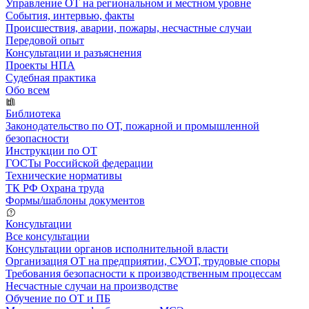
Управление ОТ на региональном и местном уровне
События, интервью, факты
Происшествия, аварии, пожары, несчастные случаи
Передовой опыт
Консультации и разъяснения
Проекты НПА
Судебная практика
Обо всем
Библиотека
Законодательство по ОТ, пожарной и промышленной
безопасности
Инструкции по ОТ
ГОСТы Российской федерации
Технические нормативы
ТК РФ Охрана труда
Формы/шаблоны документов
Консультации
Все консультации
Консультации органов исполнительной власти
Организация ОТ на предприятии, СУОТ, трудовые споры
Требования безопасности к производственным процессам
Несчастные случаи на производстве
Обучение по ОТ и ПБ