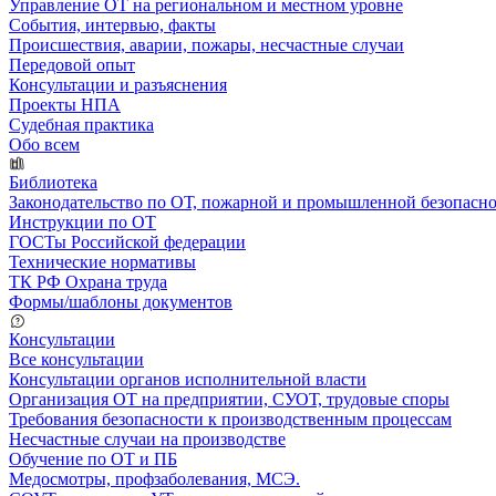
Управление ОТ на региональном и местном уровне
События, интервью, факты
Происшествия, аварии, пожары, несчастные случаи
Передовой опыт
Консультации и разъяснения
Проекты НПА
Судебная практика
Обо всем
Библиотека
Законодательство по ОТ, пожарной и промышленной безопасн
Инструкции по ОТ
ГОСТы Российской федерации
Технические нормативы
ТК РФ Охрана труда
Формы/шаблоны документов
Консультации
Все консультации
Консультации органов исполнительной власти
Организация ОТ на предприятии, СУОТ, трудовые споры
Требования безопасности к производственным процессам
Несчастные случаи на производстве
Обучение по ОТ и ПБ
Медосмотры, профзаболевания, МСЭ.