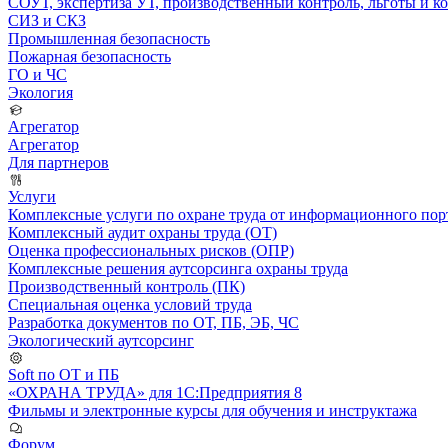
СОУТ, экспертиза УТ, производственный контроль, льготы и 
СИЗ и СКЗ
Промышленная безопасность
Пожарная безопасность
ГО и ЧС
Экология
Агрегатор
Агрегатор
Для партнеров
Услуги
Комплексные услуги по охране труда от информационного порт
Комплексный аудит охраны труда (ОТ)
Оценка профессиональных рисков (ОПР)
Комплексные решения аутсорсинга охраны труда
Производственный контроль (ПК)
Специальная оценка условий труда
Разработка документов по ОТ, ПБ, ЭБ, ЧС
Экологический аутсорсинг
Soft по ОТ и ПБ
«ОХРАНА ТРУДА» для 1С:Предприятия 8
Фильмы и электронные курсы для обучения и инструктажа
Форум