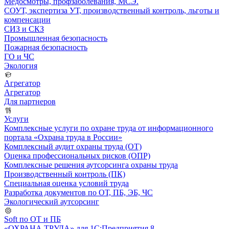
Медосмотры, профзаболевания, МСЭ.
СОУТ, экспертиза УТ, производственный контроль, льготы и
компенсации
СИЗ и СКЗ
Промышленная безопасность
Пожарная безопасность
ГО и ЧС
Экология
Агрегатор
Агрегатор
Для партнеров
Услуги
Комплексные услуги по охране труда от информационного
портала «Охрана труда в России»
Комплексный аудит охраны труда (ОТ)
Оценка профессиональных рисков (ОПР)
Комплексные решения аутсорсинга охраны труда
Производственный контроль (ПК)
Специальная оценка условий труда
Разработка документов по ОТ, ПБ, ЭБ, ЧС
Экологический аутсорсинг
Soft по ОТ и ПБ
«ОХРАНА ТРУДА» для 1С:Предприятия 8