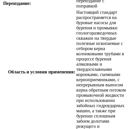
переиздание с
Переиздание:
поправкой
Настоящий стандарт
распространяется на
буровые насосы для
бурения и промывки
геологоразведочных
скважин на твердые
полезные ископаемые с
отбором керна
колонковыми трубами в
процессе бурения
алмазными и
твердосплавными
Область и условия применения:
коронками, съемными
керноприемниками, с
непрерывным выносом
керна обратным потоком
промывочной жидкости
при использовании
забойных гидроударных
машин, а также при
бурении сплошным
забоем долотами
режущего и