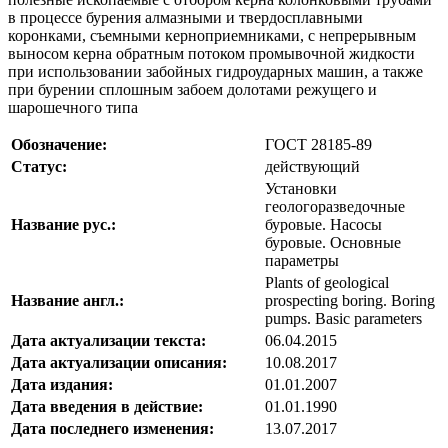
в процессе бурения алмазными и твердосплавными
коронками, съемными керноприемниками, с непрерывным
выносом керна обратным потоком промывочной жидкости
при использовании забойных гидроударных машин, а также
при бурении сплошным забоем долотами режущего и
шарошечного типа
Обозначение:
ГОСТ 28185-89
Статус:
действующий
Установки
геологоразведочные
Название рус.:
буровые. Насосы
буровые. Основные
параметры
Plants of geological
Название англ.:
prospecting boring. Boring
pumps. Basic parameters
Дата актуализации текста:
06.04.2015
Дата актуализации описания:
10.08.2017
Дата издания:
01.01.2007
Дата введения в действие:
01.01.1990
Дата последнего изменения:
13.07.2017