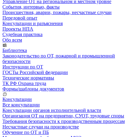
Управление ОТ на региональном и местном уровне
События, интервью, факты
Происшествия, аварии, пожары, несчастные случаи
Передовой опыт
Консультации и разъяснения
Проекты НПА
Судебная практика
Обо всем
Библиотека
Законодательство по ОТ, пожарной и промышленной
безопасности
Инструкции по ОТ
ГОСТы Российской федерации
Технические нормативы
ТК РФ Охрана труда
Формы/шаблоны документов
Консультации
Все консультации
Консультации органов исполнительной власти
Организация ОТ на предприятии, СУОТ, трудовые споры
Требования безопасности к производственным процессам
Несчастные случаи на производстве
Обучение по ОТ и ПБ