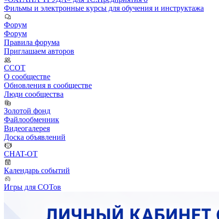
Фильмы и электронные курсы для обучения и инструктажа
Форум
Форум
Правила форума
Приглашаем авторов
ССОТ
О сообществе
Обновления в сообществе
Люди сообщества
Золотой фонд
Файлообменник
Видеогалерея
Доска объявлений
CHAT-OT
Календарь событий
Игры для СОТов