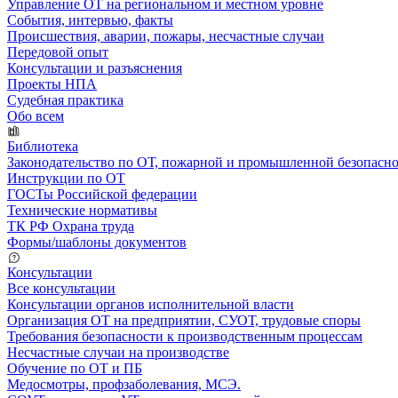
Управление ОТ на региональном и местном уровне
События, интервью, факты
Происшествия, аварии, пожары, несчастные случаи
Передовой опыт
Консультации и разъяснения
Проекты НПА
Судебная практика
Обо всем
Библиотека
Законодательство по ОТ, пожарной и промышленной безопасн
Инструкции по ОТ
ГОСТы Российской федерации
Технические нормативы
ТК РФ Охрана труда
Формы/шаблоны документов
Консультации
Все консультации
Консультации органов исполнительной власти
Организация ОТ на предприятии, СУОТ, трудовые споры
Требования безопасности к производственным процессам
Несчастные случаи на производстве
Обучение по ОТ и ПБ
Медосмотры, профзаболевания, МСЭ.