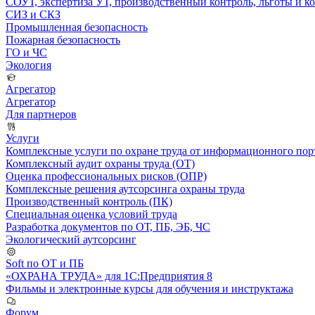
СОУТ, экспертиза УТ, производственный контроль, льготы и 
СИЗ и СКЗ
Промышленная безопасность
Пожарная безопасность
ГО и ЧС
Экология
Агрегатор
Агрегатор
Для партнеров
Услуги
Комплексные услуги по охране труда от информационного порт
Комплексный аудит охраны труда (ОТ)
Оценка профессиональных рисков (ОПР)
Комплексные решения аутсорсинга охраны труда
Производственный контроль (ПК)
Специальная оценка условий труда
Разработка документов по ОТ, ПБ, ЭБ, ЧС
Экологический аутсорсинг
Soft по ОТ и ПБ
«ОХРАНА ТРУДА» для 1С:Предприятия 8
Фильмы и электронные курсы для обучения и инструктажа
Форум