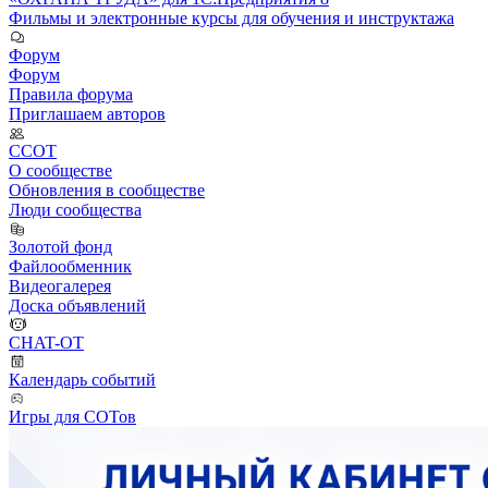
Фильмы и электронные курсы для обучения и инструктажа
Форум
Форум
Правила форума
Приглашаем авторов
ССОТ
О сообществе
Обновления в сообществе
Люди сообщества
Золотой фонд
Файлообменник
Видеогалерея
Доска объявлений
CHAT-OT
Календарь событий
Игры для СОТов