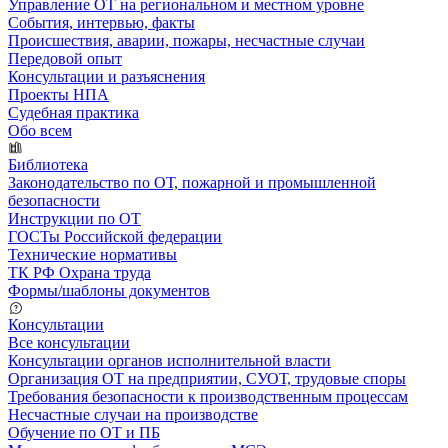
Управление ОТ на региональном и местном уровне
События, интервью, факты
Происшествия, аварии, пожары, несчастные случаи
Передовой опыт
Консультации и разъяснения
Проекты НПА
Судебная практика
Обо всем
Библиотека
Законодательство по ОТ, пожарной и промышленной
безопасности
Инструкции по ОТ
ГОСТы Российской федерации
Технические нормативы
ТК РФ Охрана труда
Формы/шаблоны документов
Консультации
Все консультации
Консультации органов исполнительной власти
Организация ОТ на предприятии, СУОТ, трудовые споры
Требования безопасности к производственным процессам
Несчастные случаи на производстве
Обучение по ОТ и ПБ