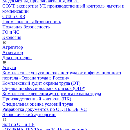
Медосмотры, профзаболевания, МСЭ.
СОУТ, экспертиза УТ, производственный контроль, льготы и
компенсации
СИЗ и СКЗ
Промышленная безопасность
Пожарная безопасность
ГО и ЧС
Экология
Агрегатор
Агрегатор
Для партнеров
Услуги
Комплексные услуги по охране труда от информационного
портала «Охрана труда в России»
Комплексный аудит охраны труда (ОТ)
Оценка профессиональных рисков (ОПР)
Комплексные решения аутсорсинга охраны труда
Производственный контроль (ПК)
Специальная оценка условий труда
Разработка документов по ОТ, ПБ, ЭБ, ЧС
Экологический аутсорсинг
Soft по ОТ и ПБ
«ОХРАНА ТРУДА» для 1С:Предприятия 8