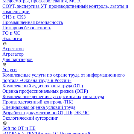
Медосмотры, профзаболевания, МСЭ.
СОУТ, экспертиза УТ, производственный контроль, льготы и
компенсации
СИЗ и СКЗ
Промышленная безопасность
Пожарная безопасность
ГО и ЧС
Экология
Агрегатор
Агрегатор
Для партнеров
Услуги
Комплексные услуги по охране труда от информационного
портала «Охрана труда в России»
Комплексный аудит охраны труда (ОТ)
Оценка профессиональных рисков (ОПР)
Комплексные решения аутсорсинга охраны труда
Производственный контроль (ПК)
Специальная оценка условий труда
Разработка документов по ОТ, ПБ, ЭБ, ЧС
Экологический аутсорсинг
Soft по ОТ и ПБ
«ОХРАНА ТРУДА» для 1С:Предприятия 8