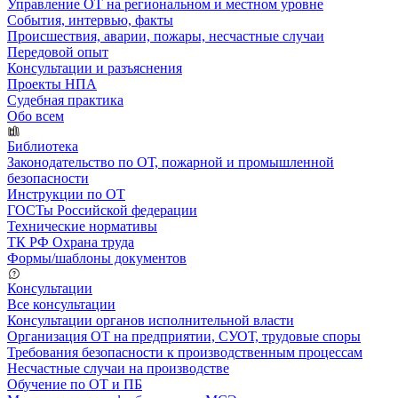
Управление ОТ на региональном и местном уровне
События, интервью, факты
Происшествия, аварии, пожары, несчастные случаи
Передовой опыт
Консультации и разъяснения
Проекты НПА
Судебная практика
Обо всем
Библиотека
Законодательство по ОТ, пожарной и промышленной
безопасности
Инструкции по ОТ
ГОСТы Российской федерации
Технические нормативы
ТК РФ Охрана труда
Формы/шаблоны документов
Консультации
Все консультации
Консультации органов исполнительной власти
Организация ОТ на предприятии, СУОТ, трудовые споры
Требования безопасности к производственным процессам
Несчастные случаи на производстве
Обучение по ОТ и ПБ