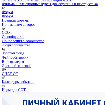
Фильмы и электронные курсы для обучения и инструктажа
Форум
Форум
Правила форума
Приглашаем авторов
ССОТ
О сообществе
Обновления в сообществе
Люди сообщества
Золотой фонд
Файлообменник
Видеогалерея
Доска объявлений
CHAT-OT
Календарь событий
Игры для СОТов