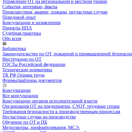
Управление ОТ на региональном и местном уровне
События, интервью, факты
Происшествия, аварии, пожары, несчастные случаи
Передовой опыт
Консультации и разъяснения
Проекты НПА
Судебная практика
Обо всем
Библиотека
Законодательство по ОТ, пожарной и промышленной безопасн
Инструкции по ОТ
ГОСТы Российской федерации
Технические нормативы
ТК РФ Охрана труда
Формы/шаблоны документов
Консультации
Все консультации
Консультации органов исполнительной власти
Организация ОТ на предприятии, СУОТ, трудовые споры
Требования безопасности к производственным процессам
Несчастные случаи на производстве
Обучение по ОТ и ПБ
Медосмотры, профзаболевания, МСЭ.