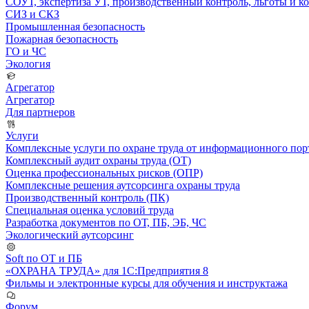
СОУТ, экспертиза УТ, производственный контроль, льготы и 
СИЗ и СКЗ
Промышленная безопасность
Пожарная безопасность
ГО и ЧС
Экология
Агрегатор
Агрегатор
Для партнеров
Услуги
Комплексные услуги по охране труда от информационного порт
Комплексный аудит охраны труда (ОТ)
Оценка профессиональных рисков (ОПР)
Комплексные решения аутсорсинга охраны труда
Производственный контроль (ПК)
Специальная оценка условий труда
Разработка документов по ОТ, ПБ, ЭБ, ЧС
Экологический аутсорсинг
Soft по ОТ и ПБ
«ОХРАНА ТРУДА» для 1С:Предприятия 8
Фильмы и электронные курсы для обучения и инструктажа
Форум