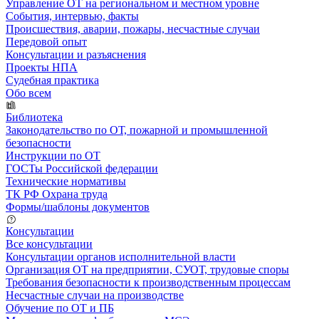
Управление ОТ на региональном и местном уровне
События, интервью, факты
Происшествия, аварии, пожары, несчастные случаи
Передовой опыт
Консультации и разъяснения
Проекты НПА
Судебная практика
Обо всем
Библиотека
Законодательство по ОТ, пожарной и промышленной
безопасности
Инструкции по ОТ
ГОСТы Российской федерации
Технические нормативы
ТК РФ Охрана труда
Формы/шаблоны документов
Консультации
Все консультации
Консультации органов исполнительной власти
Организация ОТ на предприятии, СУОТ, трудовые споры
Требования безопасности к производственным процессам
Несчастные случаи на производстве
Обучение по ОТ и ПБ