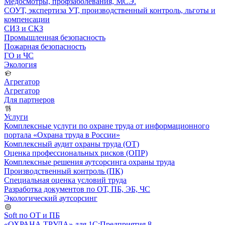
Медосмотры, профзаболевания, МСЭ.
СОУТ, экспертиза УТ, производственный контроль, льготы и
компенсации
СИЗ и СКЗ
Промышленная безопасность
Пожарная безопасность
ГО и ЧС
Экология
Агрегатор
Агрегатор
Для партнеров
Услуги
Комплексные услуги по охране труда от информационного
портала «Охрана труда в России»
Комплексный аудит охраны труда (ОТ)
Оценка профессиональных рисков (ОПР)
Комплексные решения аутсорсинга охраны труда
Производственный контроль (ПК)
Специальная оценка условий труда
Разработка документов по ОТ, ПБ, ЭБ, ЧС
Экологический аутсорсинг
Soft по ОТ и ПБ
«ОХРАНА ТРУДА» для 1С:Предприятия 8