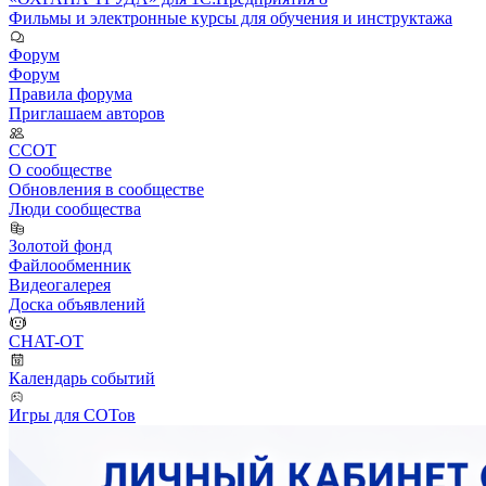
Фильмы и электронные курсы для обучения и инструктажа
Форум
Форум
Правила форума
Приглашаем авторов
ССОТ
О сообществе
Обновления в сообществе
Люди сообщества
Золотой фонд
Файлообменник
Видеогалерея
Доска объявлений
CHAT-OT
Календарь событий
Игры для СОТов