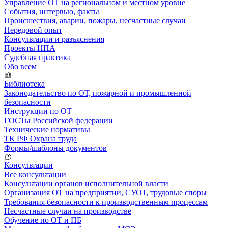
Управление ОТ на региональном и местном уровне
События, интервью, факты
Происшествия, аварии, пожары, несчастные случаи
Передовой опыт
Консультации и разъяснения
Проекты НПА
Судебная практика
Обо всем
Библиотека
Законодательство по ОТ, пожарной и промышленной
безопасности
Инструкции по ОТ
ГОСТы Российской федерации
Технические нормативы
ТК РФ Охрана труда
Формы/шаблоны документов
Консультации
Все консультации
Консультации органов исполнительной власти
Организация ОТ на предприятии, СУОТ, трудовые споры
Требования безопасности к производственным процессам
Несчастные случаи на производстве
Обучение по ОТ и ПБ