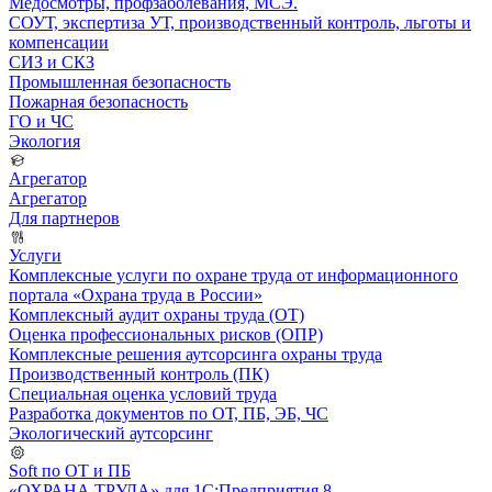
Медосмотры, профзаболевания, МСЭ.
СОУТ, экспертиза УТ, производственный контроль, льготы и
компенсации
СИЗ и СКЗ
Промышленная безопасность
Пожарная безопасность
ГО и ЧС
Экология
Агрегатор
Агрегатор
Для партнеров
Услуги
Комплексные услуги по охране труда от информационного
портала «Охрана труда в России»
Комплексный аудит охраны труда (ОТ)
Оценка профессиональных рисков (ОПР)
Комплексные решения аутсорсинга охраны труда
Производственный контроль (ПК)
Специальная оценка условий труда
Разработка документов по ОТ, ПБ, ЭБ, ЧС
Экологический аутсорсинг
Soft по ОТ и ПБ
«ОХРАНА ТРУДА» для 1С:Предприятия 8