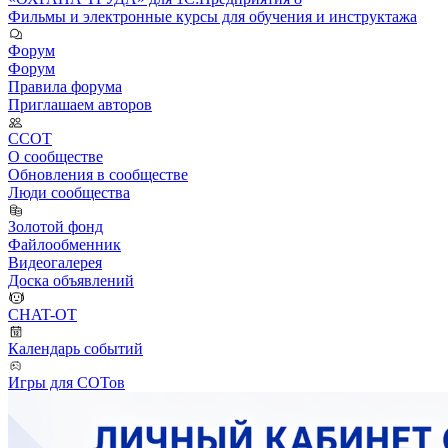
Фильмы и электронные курсы для обучения и инструктажа
Форум
Форум
Правила форума
Приглашаем авторов
ССОТ
О сообществе
Обновления в сообществе
Люди сообщества
Золотой фонд
Файлообменник
Видеогалерея
Доска объявлений
CHAT-OT
Календарь событий
Игры для СОТов