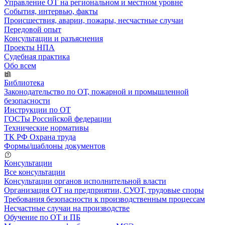
Управление ОТ на региональном и местном уровне
События, интервью, факты
Происшествия, аварии, пожары, несчастные случаи
Передовой опыт
Консультации и разъяснения
Проекты НПА
Судебная практика
Обо всем
Библиотека
Законодательство по ОТ, пожарной и промышленной
безопасности
Инструкции по ОТ
ГОСТы Российской федерации
Технические нормативы
ТК РФ Охрана труда
Формы/шаблоны документов
Консультации
Все консультации
Консультации органов исполнительной власти
Организация ОТ на предприятии, СУОТ, трудовые споры
Требования безопасности к производственным процессам
Несчастные случаи на производстве
Обучение по ОТ и ПБ