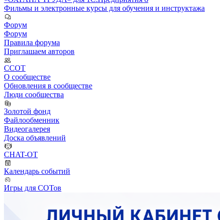
Фильмы и электронные курсы для обучения и инструктажа
Форум
Форум
Правила форума
Приглашаем авторов
ССОТ
О сообществе
Обновления в сообществе
Люди сообщества
Золотой фонд
Файлообменник
Видеогалерея
Доска объявлений
CHAT-OT
Календарь событий
Игры для СОТов