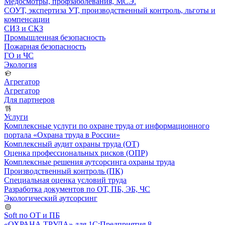
Медосмотры, профзаболевания, МСЭ.
СОУТ, экспертиза УТ, производственный контроль, льготы и
компенсации
СИЗ и СКЗ
Промышленная безопасность
Пожарная безопасность
ГО и ЧС
Экология
Агрегатор
Агрегатор
Для партнеров
Услуги
Комплексные услуги по охране труда от информационного
портала «Охрана труда в России»
Комплексный аудит охраны труда (ОТ)
Оценка профессиональных рисков (ОПР)
Комплексные решения аутсорсинга охраны труда
Производственный контроль (ПК)
Специальная оценка условий труда
Разработка документов по ОТ, ПБ, ЭБ, ЧС
Экологический аутсорсинг
Soft по ОТ и ПБ
«ОХРАНА ТРУДА» для 1С:Предприятия 8