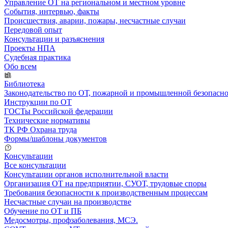
Управление ОТ на региональном и местном уровне
События, интервью, факты
Происшествия, аварии, пожары, несчастные случаи
Передовой опыт
Консультации и разъяснения
Проекты НПА
Судебная практика
Обо всем
Библиотека
Законодательство по ОТ, пожарной и промышленной безопасн
Инструкции по ОТ
ГОСТы Российской федерации
Технические нормативы
ТК РФ Охрана труда
Формы/шаблоны документов
Консультации
Все консультации
Консультации органов исполнительной власти
Организация ОТ на предприятии, СУОТ, трудовые споры
Требования безопасности к производственным процессам
Несчастные случаи на производстве
Обучение по ОТ и ПБ
Медосмотры, профзаболевания, МСЭ.