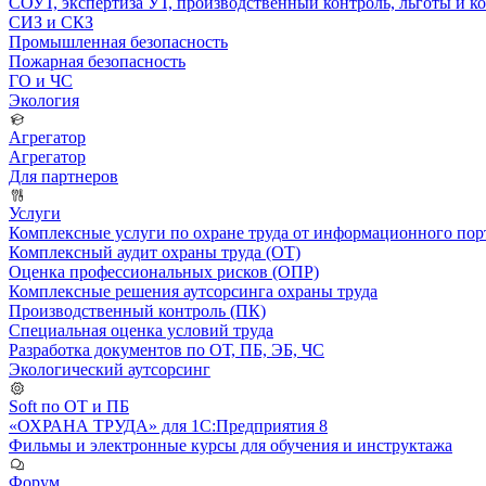
СОУТ, экспертиза УТ, производственный контроль, льготы и 
СИЗ и СКЗ
Промышленная безопасность
Пожарная безопасность
ГО и ЧС
Экология
Агрегатор
Агрегатор
Для партнеров
Услуги
Комплексные услуги по охране труда от информационного порт
Комплексный аудит охраны труда (ОТ)
Оценка профессиональных рисков (ОПР)
Комплексные решения аутсорсинга охраны труда
Производственный контроль (ПК)
Специальная оценка условий труда
Разработка документов по ОТ, ПБ, ЭБ, ЧС
Экологический аутсорсинг
Soft по ОТ и ПБ
«ОХРАНА ТРУДА» для 1С:Предприятия 8
Фильмы и электронные курсы для обучения и инструктажа
Форум