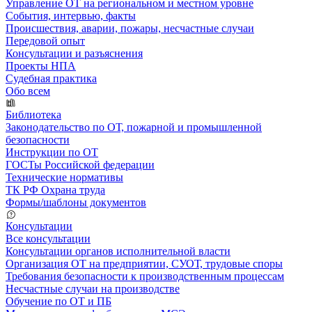
Управление ОТ на региональном и местном уровне
События, интервью, факты
Происшествия, аварии, пожары, несчастные случаи
Передовой опыт
Консультации и разъяснения
Проекты НПА
Судебная практика
Обо всем
Библиотека
Законодательство по ОТ, пожарной и промышленной
безопасности
Инструкции по ОТ
ГОСТы Российской федерации
Технические нормативы
ТК РФ Охрана труда
Формы/шаблоны документов
Консультации
Все консультации
Консультации органов исполнительной власти
Организация ОТ на предприятии, СУОТ, трудовые споры
Требования безопасности к производственным процессам
Несчастные случаи на производстве
Обучение по ОТ и ПБ