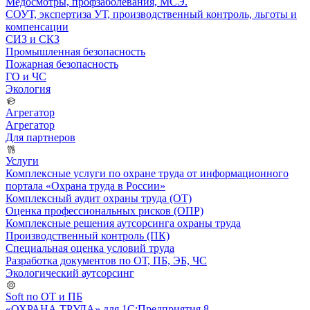
Медосмотры, профзаболевания, МСЭ.
СОУТ, экспертиза УТ, производственный контроль, льготы и
компенсации
СИЗ и СКЗ
Промышленная безопасность
Пожарная безопасность
ГО и ЧС
Экология
Агрегатор
Агрегатор
Для партнеров
Услуги
Комплексные услуги по охране труда от информационного
портала «Охрана труда в России»
Комплексный аудит охраны труда (ОТ)
Оценка профессиональных рисков (ОПР)
Комплексные решения аутсорсинга охраны труда
Производственный контроль (ПК)
Специальная оценка условий труда
Разработка документов по ОТ, ПБ, ЭБ, ЧС
Экологический аутсорсинг
Soft по ОТ и ПБ
«ОХРАНА ТРУДА» для 1С:Предприятия 8