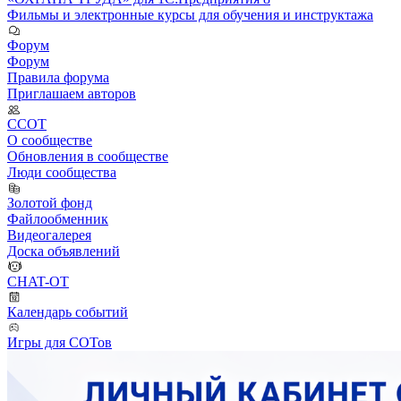
Фильмы и электронные курсы для обучения и инструктажа
Форум
Форум
Правила форума
Приглашаем авторов
ССОТ
О сообществе
Обновления в сообществе
Люди сообщества
Золотой фонд
Файлообменник
Видеогалерея
Доска объявлений
CHAT-OT
Календарь событий
Игры для СОТов