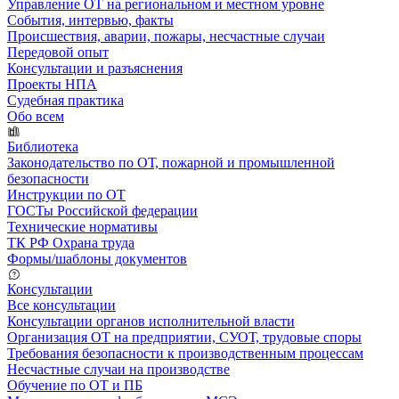
Управление ОТ на региональном и местном уровне
События, интервью, факты
Происшествия, аварии, пожары, несчастные случаи
Передовой опыт
Консультации и разъяснения
Проекты НПА
Судебная практика
Обо всем
Библиотека
Законодательство по ОТ, пожарной и промышленной
безопасности
Инструкции по ОТ
ГОСТы Российской федерации
Технические нормативы
ТК РФ Охрана труда
Формы/шаблоны документов
Консультации
Все консультации
Консультации органов исполнительной власти
Организация ОТ на предприятии, СУОТ, трудовые споры
Требования безопасности к производственным процессам
Несчастные случаи на производстве
Обучение по ОТ и ПБ