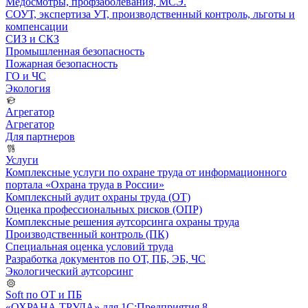
Медосмотры, профзаболевания, МСЭ.
СОУТ, экспертиза УТ, производственный контроль, льготы и
компенсации
СИЗ и СКЗ
Промышленная безопасность
Пожарная безопасность
ГО и ЧС
Экология
Агрегатор
Агрегатор
Для партнеров
Услуги
Комплексные услуги по охране труда от информационного
портала «Охрана труда в России»
Комплексный аудит охраны труда (ОТ)
Оценка профессиональных рисков (ОПР)
Комплексные решения аутсорсинга охраны труда
Производственный контроль (ПК)
Специальная оценка условий труда
Разработка документов по ОТ, ПБ, ЭБ, ЧС
Экологический аутсорсинг
Soft по ОТ и ПБ
«ОХРАНА ТРУДА» для 1С:Предприятия 8