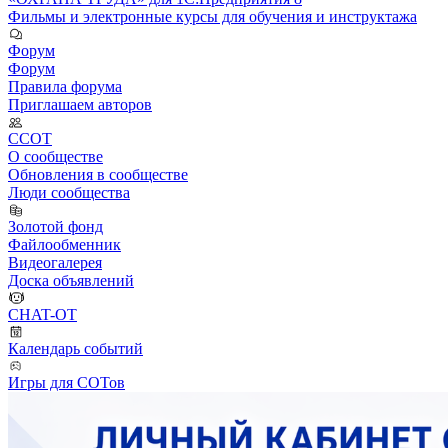
Фильмы и электронные курсы для обучения и инструктажа
Форум
Форум
Правила форума
Приглашаем авторов
ССОТ
О сообществе
Обновления в сообществе
Люди сообщества
Золотой фонд
Файлообменник
Видеогалерея
Доска объявлений
CHAT-OT
Календарь событий
Игры для СОТов