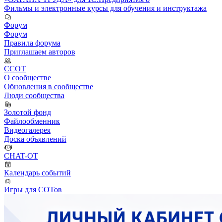
Фильмы и электронные курсы для обучения и инструктажа
Форум
Форум
Правила форума
Приглашаем авторов
ССОТ
О сообществе
Обновления в сообществе
Люди сообщества
Золотой фонд
Файлообменник
Видеогалерея
Доска объявлений
CHAT-OT
Календарь событий
Игры для СОТов