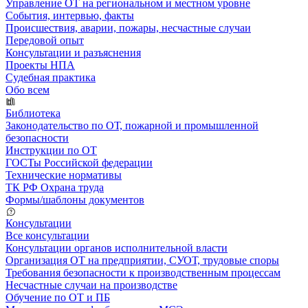
Управление ОТ на региональном и местном уровне
События, интервью, факты
Происшествия, аварии, пожары, несчастные случаи
Передовой опыт
Консультации и разъяснения
Проекты НПА
Судебная практика
Обо всем
Библиотека
Законодательство по ОТ, пожарной и промышленной
безопасности
Инструкции по ОТ
ГОСТы Российской федерации
Технические нормативы
ТК РФ Охрана труда
Формы/шаблоны документов
Консультации
Все консультации
Консультации органов исполнительной власти
Организация ОТ на предприятии, СУОТ, трудовые споры
Требования безопасности к производственным процессам
Несчастные случаи на производстве
Обучение по ОТ и ПБ