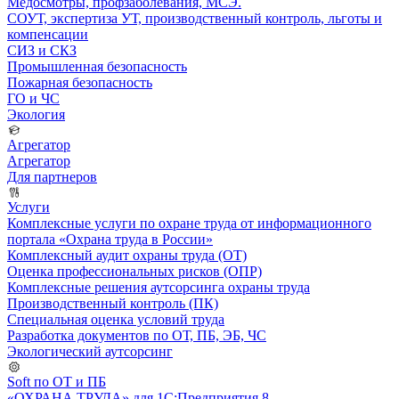
Медосмотры, профзаболевания, МСЭ.
СОУТ, экспертиза УТ, производственный контроль, льготы и
компенсации
СИЗ и СКЗ
Промышленная безопасность
Пожарная безопасность
ГО и ЧС
Экология
Агрегатор
Агрегатор
Для партнеров
Услуги
Комплексные услуги по охране труда от информационного
портала «Охрана труда в России»
Комплексный аудит охраны труда (ОТ)
Оценка профессиональных рисков (ОПР)
Комплексные решения аутсорсинга охраны труда
Производственный контроль (ПК)
Специальная оценка условий труда
Разработка документов по ОТ, ПБ, ЭБ, ЧС
Экологический аутсорсинг
Soft по ОТ и ПБ
«ОХРАНА ТРУДА» для 1С:Предприятия 8