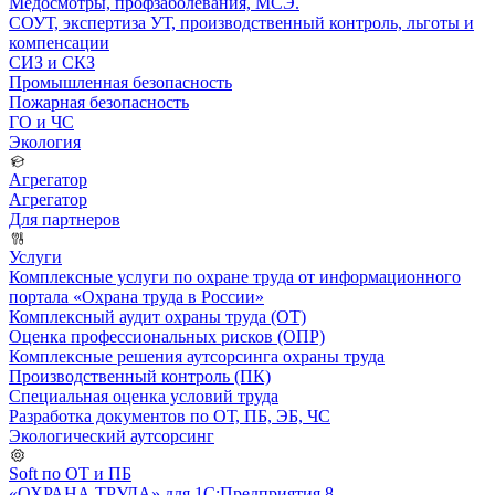
Медосмотры, профзаболевания, МСЭ.
СОУТ, экспертиза УТ, производственный контроль, льготы и
компенсации
СИЗ и СКЗ
Промышленная безопасность
Пожарная безопасность
ГО и ЧС
Экология
Агрегатор
Агрегатор
Для партнеров
Услуги
Комплексные услуги по охране труда от информационного
портала «Охрана труда в России»
Комплексный аудит охраны труда (ОТ)
Оценка профессиональных рисков (ОПР)
Комплексные решения аутсорсинга охраны труда
Производственный контроль (ПК)
Специальная оценка условий труда
Разработка документов по ОТ, ПБ, ЭБ, ЧС
Экологический аутсорсинг
Soft по ОТ и ПБ
«ОХРАНА ТРУДА» для 1С:Предприятия 8