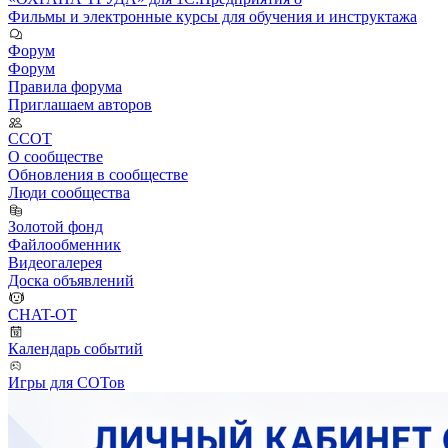
Фильмы и электронные курсы для обучения и инструктажа
Форум
Форум
Правила форума
Приглашаем авторов
ССОТ
О сообществе
Обновления в сообществе
Люди сообщества
Золотой фонд
Файлообменник
Видеогалерея
Доска объявлений
CHAT-OT
Календарь событий
Игры для СОТов