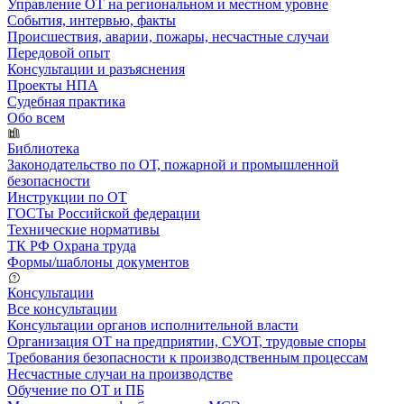
Управление ОТ на региональном и местном уровне
События, интервью, факты
Происшествия, аварии, пожары, несчастные случаи
Передовой опыт
Консультации и разъяснения
Проекты НПА
Судебная практика
Обо всем
Библиотека
Законодательство по ОТ, пожарной и промышленной
безопасности
Инструкции по ОТ
ГОСТы Российской федерации
Технические нормативы
ТК РФ Охрана труда
Формы/шаблоны документов
Консультации
Все консультации
Консультации органов исполнительной власти
Организация ОТ на предприятии, СУОТ, трудовые споры
Требования безопасности к производственным процессам
Несчастные случаи на производстве
Обучение по ОТ и ПБ