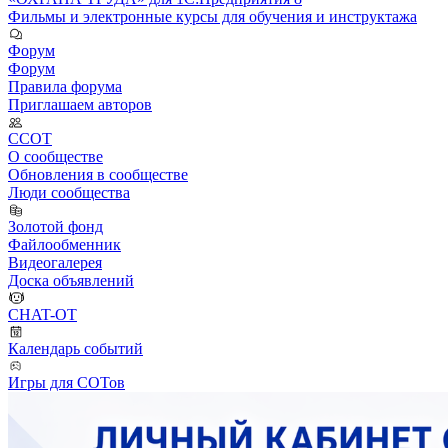
Фильмы и электронные курсы для обучения и инструктажа
Форум
Форум
Правила форума
Приглашаем авторов
ССОТ
О сообществе
Обновления в сообществе
Люди сообщества
Золотой фонд
Файлообменник
Видеогалерея
Доска объявлений
CHAT-OT
Календарь событий
Игры для СОТов