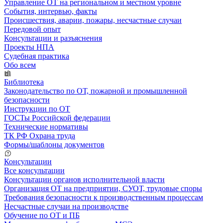
Управление ОТ на региональном и местном уровне
События, интервью, факты
Происшествия, аварии, пожары, несчастные случаи
Передовой опыт
Консультации и разъяснения
Проекты НПА
Судебная практика
Обо всем
Библиотека
Законодательство по ОТ, пожарной и промышленной
безопасности
Инструкции по ОТ
ГОСТы Российской федерации
Технические нормативы
ТК РФ Охрана труда
Формы/шаблоны документов
Консультации
Все консультации
Консультации органов исполнительной власти
Организация ОТ на предприятии, СУОТ, трудовые споры
Требования безопасности к производственным процессам
Несчастные случаи на производстве
Обучение по ОТ и ПБ