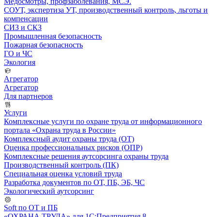
Медосмотры, профзаболевания, МСЭ.
СОУТ, экспертиза УТ, производственный контроль, льготы и
компенсации
СИЗ и СКЗ
Промышленная безопасность
Пожарная безопасность
ГО и ЧС
Экология
Агрегатор
Агрегатор
Для партнеров
Услуги
Комплексные услуги по охране труда от информационного
портала «Охрана труда в России»
Комплексный аудит охраны труда (ОТ)
Оценка профессиональных рисков (ОПР)
Комплексные решения аутсорсинга охраны труда
Производственный контроль (ПК)
Специальная оценка условий труда
Разработка документов по ОТ, ПБ, ЭБ, ЧС
Экологический аутсорсинг
Soft по ОТ и ПБ
«ОХРАНА ТРУДА» для 1С:Предприятия 8