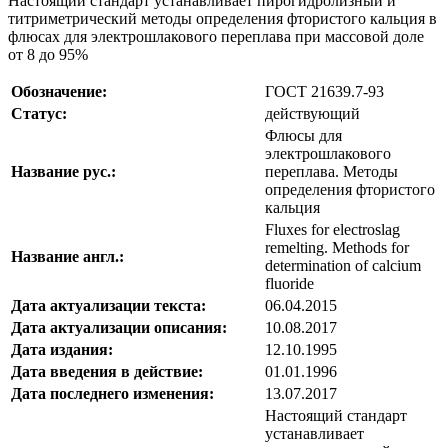
Настоящий стандарт устанавливает пирогидролизный и
титриметрический методы определения фтористого кальция в
флюсах для электрошлакового переплава при массовой доле
от 8 до 95%
Обозначение:
ГОСТ 21639.7-93
Статус:
действующий
Флюсы для
электрошлакового
Название рус.:
переплава. Методы
определения фтористого
кальция
Fluxes for electroslag
remelting. Methods for
Название англ.:
determination of calcium
fluoride
Дата актуализации текста:
06.04.2015
Дата актуализации описания:
10.08.2017
Дата издания:
12.10.1995
Дата введения в действие:
01.01.1996
Дата последнего изменения:
13.07.2017
Настоящий стандарт
устанавливает