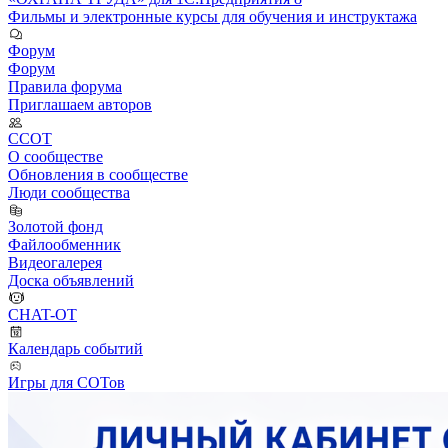
Фильмы и электронные курсы для обучения и инструктажа
Форум
Форум
Правила форума
Приглашаем авторов
ССОТ
О сообществе
Обновления в сообществе
Люди сообщества
Золотой фонд
Файлообменник
Видеогалерея
Доска объявлений
CHAT-OT
Календарь событий
Игры для СОТов