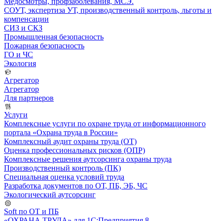
Медосмотры, профзаболевания, МСЭ.
СОУТ, экспертиза УТ, производственный контроль, льготы и
компенсации
СИЗ и СКЗ
Промышленная безопасность
Пожарная безопасность
ГО и ЧС
Экология
Агрегатор
Агрегатор
Для партнеров
Услуги
Комплексные услуги по охране труда от информационного
портала «Охрана труда в России»
Комплексный аудит охраны труда (ОТ)
Оценка профессиональных рисков (ОПР)
Комплексные решения аутсорсинга охраны труда
Производственный контроль (ПК)
Специальная оценка условий труда
Разработка документов по ОТ, ПБ, ЭБ, ЧС
Экологический аутсорсинг
Soft по ОТ и ПБ
«ОХРАНА ТРУДА» для 1С:Предприятия 8