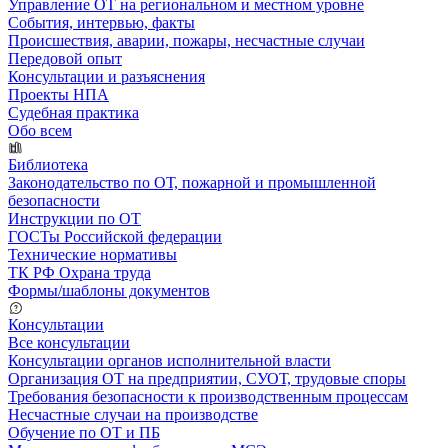
Управление ОТ на региональном и местном уровне
События, интервью, факты
Происшествия, аварии, пожары, несчастные случаи
Передовой опыт
Консультации и разъяснения
Проекты НПА
Судебная практика
Обо всем
Библиотека
Законодательство по ОТ, пожарной и промышленной
безопасности
Инструкции по ОТ
ГОСТы Российской федерации
Технические нормативы
ТК РФ Охрана труда
Формы/шаблоны документов
Консультации
Все консультации
Консультации органов исполнительной власти
Организация ОТ на предприятии, СУОТ, трудовые споры
Требования безопасности к производственным процессам
Несчастные случаи на производстве
Обучение по ОТ и ПБ