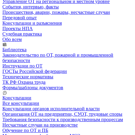
Управление ОТ на региональном и местном уровне
События, интервью, факты
Происшествия, аварии, пожары, несчастные случаи
Передовой опыт
Консультации и разъяснения
Проекты НПА
Судебная практика
Обо всем
Библиотека
Законодательство по ОТ, пожарной и промышленной
безопасности
Инструкции по ОТ
ГОСТы Российской федерации
Технические нормативы
ТК РФ Охрана труда
Формы/шаблоны документов
Консультации
Все консультации
Консультации органов исполнительной власти
Организация ОТ на предприятии, СУОТ, трудовые споры
Требования безопасности к производственным процессам
Несчастные случаи на производстве
Обучение по ОТ и ПБ