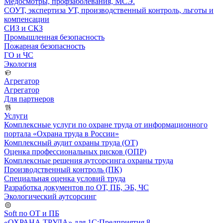
Медосмотры, профзаболевания, МСЭ.
СОУТ, экспертиза УТ, производственный контроль, льготы и
компенсации
СИЗ и СКЗ
Промышленная безопасность
Пожарная безопасность
ГО и ЧС
Экология
Агрегатор
Агрегатор
Для партнеров
Услуги
Комплексные услуги по охране труда от информационного
портала «Охрана труда в России»
Комплексный аудит охраны труда (ОТ)
Оценка профессиональных рисков (ОПР)
Комплексные решения аутсорсинга охраны труда
Производственный контроль (ПК)
Специальная оценка условий труда
Разработка документов по ОТ, ПБ, ЭБ, ЧС
Экологический аутсорсинг
Soft по ОТ и ПБ
«ОХРАНА ТРУДА» для 1С:Предприятия 8