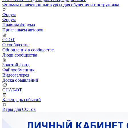
Фильмы и электронные курсы для обучения и инструктажа
Форум
Форум
Правила форума
Приглашаем авторов
ССОТ
О сообществе
Обновления в сообществе
Люди сообщества
Золотой фонд
Файлообменник
Видеогалерея
Доска объявлений
CHAT-OT
Календарь событий
Игры для СОТов