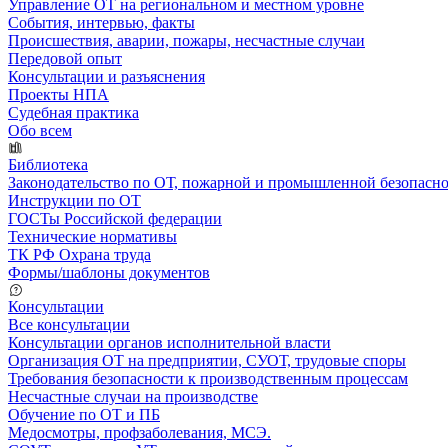
Управление ОТ на региональном и местном уровне
События, интервью, факты
Происшествия, аварии, пожары, несчастные случаи
Передовой опыт
Консультации и разъяснения
Проекты НПА
Судебная практика
Обо всем
Библиотека
Законодательство по ОТ, пожарной и промышленной безопасн
Инструкции по ОТ
ГОСТы Российской федерации
Технические нормативы
ТК РФ Охрана труда
Формы/шаблоны документов
Консультации
Все консультации
Консультации органов исполнительной власти
Организация ОТ на предприятии, СУОТ, трудовые споры
Требования безопасности к производственным процессам
Несчастные случаи на производстве
Обучение по ОТ и ПБ
Медосмотры, профзаболевания, МСЭ.