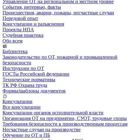
Управление ОТ на региональном и местном уровне
События, интервью, факты
Происшествия, аварии, пожары, несчастные случаи
Передовой опыт
Консультации и разъяснения
Проекты НПА
Судебная практика
Обо всем
Библиотека
Законодательство по ОТ, пожарной и промышленной
безопасности
Инструкции по ОТ
ГОСТы Российской федерации
Технические нормативы
ТК РФ Охрана труда
Формы/шаблоны документов
Консультации
Все консультации
Консультации органов исполнительной власти
Организация ОТ на предприятии, СУОТ, трудовые споры
Требования безопасности к производственным процессам
Несчастные случаи на производстве
Обучение по ОТ и ПБ