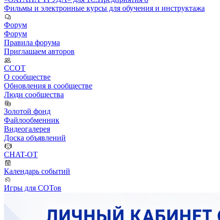
Фильмы и электронные курсы для обучения и инструктажа
Форум
Форум
Правила форума
Приглашаем авторов
ССОТ
О сообществе
Обновления в сообществе
Люди сообщества
Золотой фонд
Файлообменник
Видеогалерея
Доска объявлений
CHAT-OT
Календарь событий
Игры для СОТов