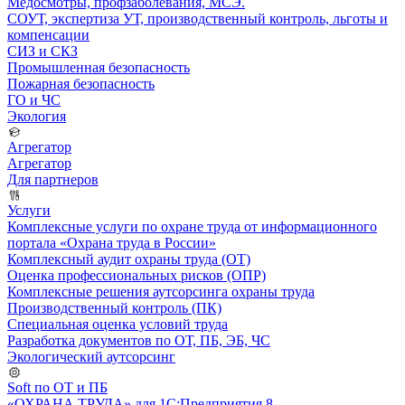
Медосмотры, профзаболевания, МСЭ.
СОУТ, экспертиза УТ, производственный контроль, льготы и
компенсации
СИЗ и СКЗ
Промышленная безопасность
Пожарная безопасность
ГО и ЧС
Экология
Агрегатор
Агрегатор
Для партнеров
Услуги
Комплексные услуги по охране труда от информационного
портала «Охрана труда в России»
Комплексный аудит охраны труда (ОТ)
Оценка профессиональных рисков (ОПР)
Комплексные решения аутсорсинга охраны труда
Производственный контроль (ПК)
Специальная оценка условий труда
Разработка документов по ОТ, ПБ, ЭБ, ЧС
Экологический аутсорсинг
Soft по ОТ и ПБ
«ОХРАНА ТРУДА» для 1С:Предприятия 8