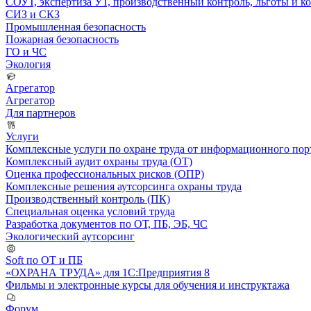
СОУТ, экспертиза УТ, производственный контроль, льготы и 
СИЗ и СКЗ
Промышленная безопасность
Пожарная безопасность
ГО и ЧС
Экология
Агрегатор
Агрегатор
Для партнеров
Услуги
Комплексные услуги по охране труда от информационного порт
Комплексный аудит охраны труда (ОТ)
Оценка профессиональных рисков (ОПР)
Комплексные решения аутсорсинга охраны труда
Производственный контроль (ПК)
Специальная оценка условий труда
Разработка документов по ОТ, ПБ, ЭБ, ЧС
Экологический аутсорсинг
Soft по ОТ и ПБ
«ОХРАНА ТРУДА» для 1С:Предприятия 8
Фильмы и электронные курсы для обучения и инструктажа
Форум