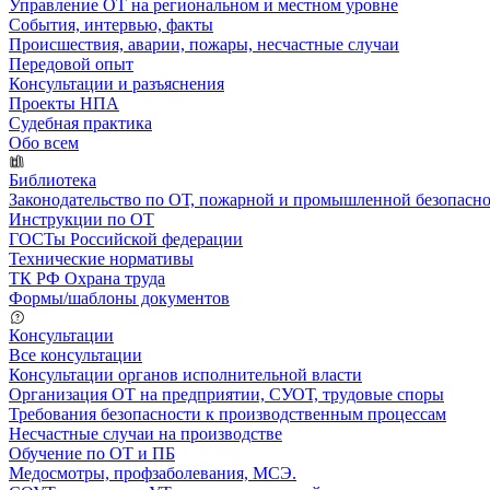
Управление ОТ на региональном и местном уровне
События, интервью, факты
Происшествия, аварии, пожары, несчастные случаи
Передовой опыт
Консультации и разъяснения
Проекты НПА
Судебная практика
Обо всем
Библиотека
Законодательство по ОТ, пожарной и промышленной безопасн
Инструкции по ОТ
ГОСТы Российской федерации
Технические нормативы
ТК РФ Охрана труда
Формы/шаблоны документов
Консультации
Все консультации
Консультации органов исполнительной власти
Организация ОТ на предприятии, СУОТ, трудовые споры
Требования безопасности к производственным процессам
Несчастные случаи на производстве
Обучение по ОТ и ПБ
Медосмотры, профзаболевания, МСЭ.