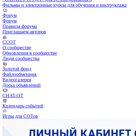
Фильмы и электронные курсы для обучения и инструктажа
Форум
Форум
Правила форума
Приглашаем авторов
ССОТ
О сообществе
Обновления в сообществе
Люди сообщества
Золотой фонд
Файлообменник
Видеогалерея
Доска объявлений
CHAT-OT
Календарь событий
Игры для СОТов