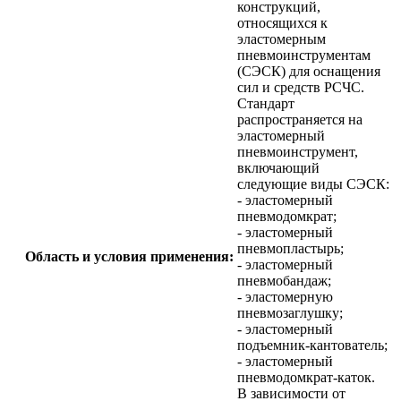
конструкций,
относящихся к
эластомерным
пневмоинструментам
(СЭСК) для оснащения
сил и средств РСЧС.
Стандарт
распространяется на
эластомерный
пневмоинструмент,
включающий
следующие виды СЭСК:
- эластомерный
пневмодомкрат;
- эластомерный
пневмопластырь;
Область и условия применения:
- эластомерный
пневмобандаж;
- эластомерную
пневмозаглушку;
- эластомерный
подъемник-кантователь;
- эластомерный
пневмодомкрат-каток.
В зависимости от