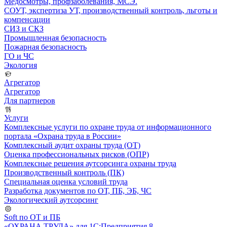
Медосмотры, профзаболевания, МСЭ.
СОУТ, экспертиза УТ, производственный контроль, льготы и
компенсации
СИЗ и СКЗ
Промышленная безопасность
Пожарная безопасность
ГО и ЧС
Экология
Агрегатор
Агрегатор
Для партнеров
Услуги
Комплексные услуги по охране труда от информационного
портала «Охрана труда в России»
Комплексный аудит охраны труда (ОТ)
Оценка профессиональных рисков (ОПР)
Комплексные решения аутсорсинга охраны труда
Производственный контроль (ПК)
Специальная оценка условий труда
Разработка документов по ОТ, ПБ, ЭБ, ЧС
Экологический аутсорсинг
Soft по ОТ и ПБ
«ОХРАНА ТРУДА» для 1С:Предприятия 8