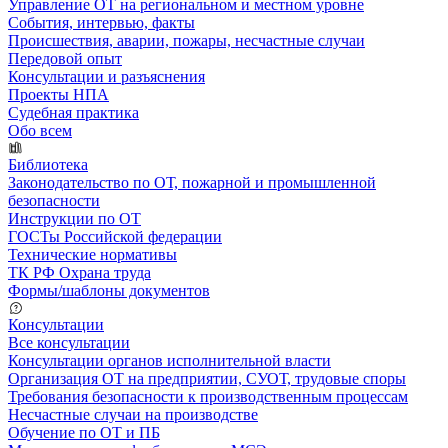
Управление ОТ на региональном и местном уровне
События, интервью, факты
Происшествия, аварии, пожары, несчастные случаи
Передовой опыт
Консультации и разъяснения
Проекты НПА
Судебная практика
Обо всем
Библиотека
Законодательство по ОТ, пожарной и промышленной
безопасности
Инструкции по ОТ
ГОСТы Российской федерации
Технические нормативы
ТК РФ Охрана труда
Формы/шаблоны документов
Консультации
Все консультации
Консультации органов исполнительной власти
Организация ОТ на предприятии, СУОТ, трудовые споры
Требования безопасности к производственным процессам
Несчастные случаи на производстве
Обучение по ОТ и ПБ