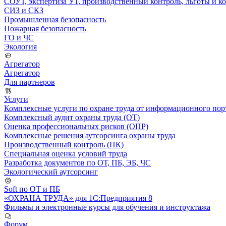
СОУТ, экспертиза УТ, производственный контроль, льготы и 
СИЗ и СКЗ
Промышленная безопасность
Пожарная безопасность
ГО и ЧС
Экология
Агрегатор
Агрегатор
Для партнеров
Услуги
Комплексные услуги по охране труда от информационного порт
Комплексный аудит охраны труда (ОТ)
Оценка профессиональных рисков (ОПР)
Комплексные решения аутсорсинга охраны труда
Производственный контроль (ПК)
Специальная оценка условий труда
Разработка документов по ОТ, ПБ, ЭБ, ЧС
Экологический аутсорсинг
Soft по ОТ и ПБ
«ОХРАНА ТРУДА» для 1С:Предприятия 8
Фильмы и электронные курсы для обучения и инструктажа
Форум