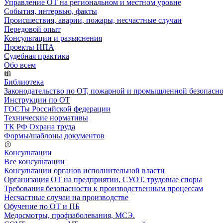
Управление ОТ на региональном и местном уровне
События, интервью, факты
Происшествия, аварии, пожары, несчастные случаи
Передовой опыт
Консультации и разъяснения
Проекты НПА
Судебная практика
Обо всем
Библиотека
Законодательство по ОТ, пожарной и промышленной безопасн
Инструкции по ОТ
ГОСТы Российской федерации
Технические нормативы
ТК РФ Охрана труда
Формы/шаблоны документов
Консультации
Все консультации
Консультации органов исполнительной власти
Организация ОТ на предприятии, СУОТ, трудовые споры
Требования безопасности к производственным процессам
Несчастные случаи на производстве
Обучение по ОТ и ПБ
Медосмотры, профзаболевания, МСЭ.