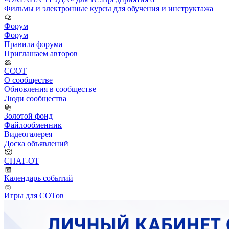
Фильмы и электронные курсы для обучения и инструктажа
Форум
Форум
Правила форума
Приглашаем авторов
ССОТ
О сообществе
Обновления в сообществе
Люди сообщества
Золотой фонд
Файлообменник
Видеогалерея
Доска объявлений
CHAT-OT
Календарь событий
Игры для СОТов