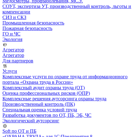
Медосмотры, профзаболевания, МСЭ.
СОУТ, экспертиза УТ, производственный контроль, льготы и
компенсации
СИЗ и СКЗ
Промышленная безопасность
Пожарная безопасность
ГО и ЧС
Экология
Агрегатор
Агрегатор
Для партнеров
Услуги
Комплексные услуги по охране труда от информационного
портала «Охрана труда в России»
Комплексный аудит охраны труда (ОТ)
Оценка профессиональных рисков (ОПР)
Комплексные решения аутсорсинга охраны труда
Производственный контроль (ПК)
Специальная оценка условий труда
Разработка документов по ОТ, ПБ, ЭБ, ЧС
Экологический аутсорсинг
Soft по ОТ и ПБ
«ОХРАНА ТРУДА» для 1С:Предприятия 8