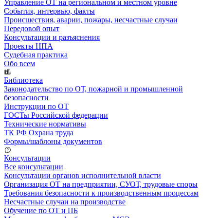
Управление ОТ на региональном и местном уровне
События, интервью, факты
Происшествия, аварии, пожары, несчастные случаи
Передовой опыт
Консультации и разъяснения
Проекты НПА
Судебная практика
Обо всем
Библиотека
Законодательство по ОТ, пожарной и промышленной
безопасности
Инструкции по ОТ
ГОСТы Российской федерации
Технические нормативы
ТК РФ Охрана труда
Формы/шаблоны документов
Консультации
Все консультации
Консультации органов исполнительной власти
Организация ОТ на предприятии, СУОТ, трудовые споры
Требования безопасности к производственным процессам
Несчастные случаи на производстве
Обучение по ОТ и ПБ