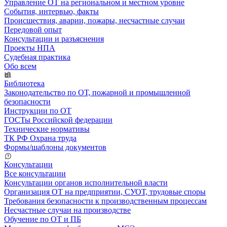
Управление ОТ на региональном и местном уровне
События, интервью, факты
Происшествия, аварии, пожары, несчастные случаи
Передовой опыт
Консультации и разъяснения
Проекты НПА
Судебная практика
Обо всем
Библиотека
Законодательство по ОТ, пожарной и промышленной
безопасности
Инструкции по ОТ
ГОСТы Российской федерации
Технические нормативы
ТК РФ Охрана труда
Формы/шаблоны документов
Консультации
Все консультации
Консультации органов исполнительной власти
Организация ОТ на предприятии, СУОТ, трудовые споры
Требования безопасности к производственным процессам
Несчастные случаи на производстве
Обучение по ОТ и ПБ