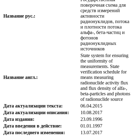
поверочная схема для
средств измерений
Название рус.:
активности
радионуклидов, потока
и плотности потока
альфа-, бета-частиц и
фотонов
радионуклидных
источников
State system for ensuring
the uniformity of
measurements. State
verification schedule for
Название англ.:
means measuring
radionuclide activity flux
and flux density of alfa-,
beta-particles and photons
of radionuclide source
Дата актуализации текста:
06.04.2015
Дата актуализации описания:
10.08.2017
Дата издания:
23.09.1996
Дата введения в действие:
01.01.1997
Дата последнего изменения:
13.07.2017