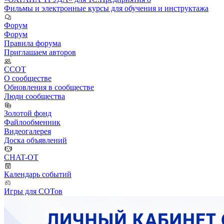
Фильмы и электронные курсы для обучения и инструктажа
Форум
Форум
Правила форума
Приглашаем авторов
ССОТ
О сообществе
Обновления в сообществе
Люди сообщества
Золотой фонд
Файлообменник
Видеогалерея
Доска объявлений
CHAT-OT
Календарь событий
Игры для СОТов