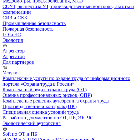
Медосмотры, профзаболевания, МСЭ.
СОУТ, экспертиза УТ, производственный контроль, льготы и
компенсации
СИЗ и СКЗ
Промышленная безопасность
Пожарная безопасность
ГО и ЧС
Экология
Агрегатор
Агрегатор
Для партнеров
Услуги
Комплексные услуги по охране труда от информационного
портала «Охрана труда в России»
Комплексный аудит охраны труда (ОТ)
Оценка профессиональных рисков (ОПР)
Комплексные решения аутсорсинга охраны труда
Производственный контроль (ПК)
Специальная оценка условий труда
Разработка документов по ОТ, ПБ, ЭБ, ЧС
Экологический аутсорсинг
Soft по ОТ и ПБ
«ОХРАНА ТРУДА» для 1С:Предприятия 8