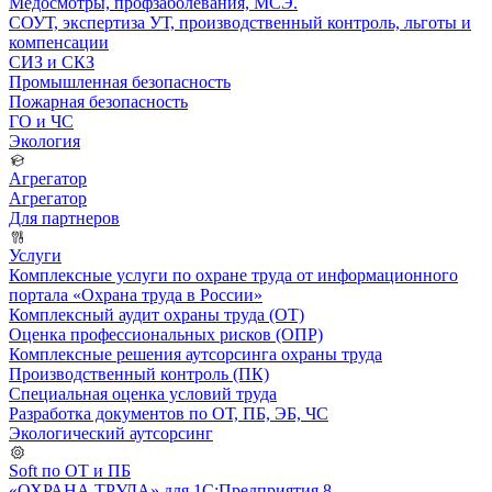
Медосмотры, профзаболевания, МСЭ.
СОУТ, экспертиза УТ, производственный контроль, льготы и
компенсации
СИЗ и СКЗ
Промышленная безопасность
Пожарная безопасность
ГО и ЧС
Экология
Агрегатор
Агрегатор
Для партнеров
Услуги
Комплексные услуги по охране труда от информационного
портала «Охрана труда в России»
Комплексный аудит охраны труда (ОТ)
Оценка профессиональных рисков (ОПР)
Комплексные решения аутсорсинга охраны труда
Производственный контроль (ПК)
Специальная оценка условий труда
Разработка документов по ОТ, ПБ, ЭБ, ЧС
Экологический аутсорсинг
Soft по ОТ и ПБ
«ОХРАНА ТРУДА» для 1С:Предприятия 8