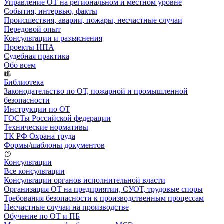
Управление ОТ на региональном и местном уровне
События, интервью, факты
Происшествия, аварии, пожары, несчастные случаи
Передовой опыт
Консультации и разъяснения
Проекты НПА
Судебная практика
Обо всем
Библиотека
Законодательство по ОТ, пожарной и промышленной
безопасности
Инструкции по ОТ
ГОСТы Российской федерации
Технические нормативы
ТК РФ Охрана труда
Формы/шаблоны документов
Консультации
Все консультации
Консультации органов исполнительной власти
Организация ОТ на предприятии, СУОТ, трудовые споры
Требования безопасности к производственным процессам
Несчастные случаи на производстве
Обучение по ОТ и ПБ