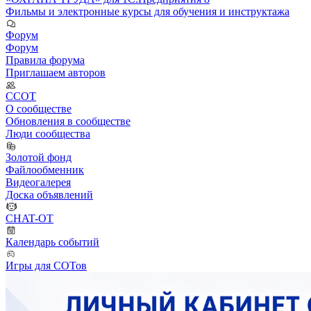
Фильмы и электронные курсы для обучения и инструктажа
Форум
Форум
Правила форума
Приглашаем авторов
ССОТ
О сообществе
Обновления в сообществе
Люди сообщества
Золотой фонд
Файлообменник
Видеогалерея
Доска объявлений
CHAT-OT
Календарь событий
Игры для СОТов