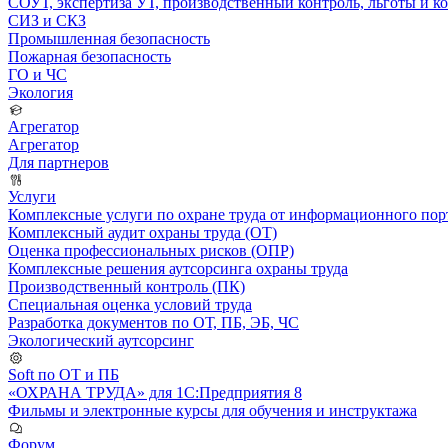
СОУТ, экспертиза УТ, производственный контроль, льготы и 
СИЗ и СКЗ
Промышленная безопасность
Пожарная безопасность
ГО и ЧС
Экология
Агрегатор
Агрегатор
Для партнеров
Услуги
Комплексные услуги по охране труда от информационного порт
Комплексный аудит охраны труда (ОТ)
Оценка профессиональных рисков (ОПР)
Комплексные решения аутсорсинга охраны труда
Производственный контроль (ПК)
Специальная оценка условий труда
Разработка документов по ОТ, ПБ, ЭБ, ЧС
Экологический аутсорсинг
Soft по ОТ и ПБ
«ОХРАНА ТРУДА» для 1С:Предприятия 8
Фильмы и электронные курсы для обучения и инструктажа
Форум