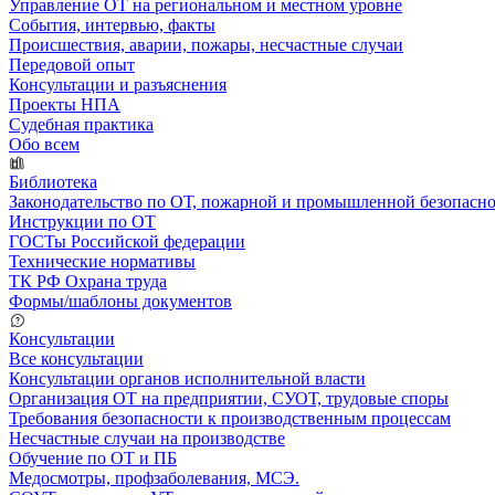
Управление ОТ на региональном и местном уровне
События, интервью, факты
Происшествия, аварии, пожары, несчастные случаи
Передовой опыт
Консультации и разъяснения
Проекты НПА
Судебная практика
Обо всем
Библиотека
Законодательство по ОТ, пожарной и промышленной безопасн
Инструкции по ОТ
ГОСТы Российской федерации
Технические нормативы
ТК РФ Охрана труда
Формы/шаблоны документов
Консультации
Все консультации
Консультации органов исполнительной власти
Организация ОТ на предприятии, СУОТ, трудовые споры
Требования безопасности к производственным процессам
Несчастные случаи на производстве
Обучение по ОТ и ПБ
Медосмотры, профзаболевания, МСЭ.