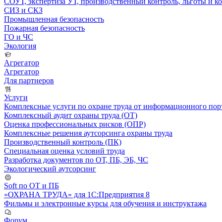
СОУТ, экспертиза УТ, производственный контроль, льготы и 
СИЗ и СКЗ
Промышленная безопасность
Пожарная безопасность
ГО и ЧС
Экология
Агрегатор
Агрегатор
Для партнеров
Услуги
Комплексные услуги по охране труда от информационного порт
Комплексный аудит охраны труда (ОТ)
Оценка профессиональных рисков (ОПР)
Комплексные решения аутсорсинга охраны труда
Производственный контроль (ПК)
Специальная оценка условий труда
Разработка документов по ОТ, ПБ, ЭБ, ЧС
Экологический аутсорсинг
Soft по ОТ и ПБ
«ОХРАНА ТРУДА» для 1С:Предприятия 8
Фильмы и электронные курсы для обучения и инструктажа
Форум