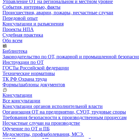
Управление ОТ на региональном и местном уровне
События, интервью, факты
Происшествия, аварии, пожары, несчастные случаи
Передовой опыт
Консультации и разъяснения
Проекты НПА
Судебная практика
Обо всем
Библиотека
Законодательство по ОТ, пожарной и промышленной безопасн
Инструкции по ОТ
ГОСТы Российской федерации
Технические нормативы
ТК РФ Охрана труда
Формы/шаблоны документов
Консультации
Все консультации
Консультации органов исполнительной власти
Организация ОТ на предприятии, СУОТ, трудовые споры
Требования безопасности к производственным процессам
Несчастные случаи на производстве
Обучение по ОТ и ПБ
Медосмотры, профзаболевания, МСЭ.