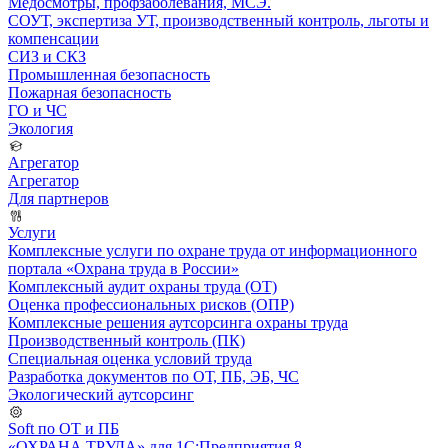
Медосмотры, профзаболевания, МСЭ.
СОУТ, экспертиза УТ, производственный контроль, льготы и
компенсации
СИЗ и СКЗ
Промышленная безопасность
Пожарная безопасность
ГО и ЧС
Экология
Агрегатор
Агрегатор
Для партнеров
Услуги
Комплексные услуги по охране труда от информационного
портала «Охрана труда в России»
Комплексный аудит охраны труда (ОТ)
Оценка профессиональных рисков (ОПР)
Комплексные решения аутсорсинга охраны труда
Производственный контроль (ПК)
Специальная оценка условий труда
Разработка документов по ОТ, ПБ, ЭБ, ЧС
Экологический аутсорсинг
Soft по ОТ и ПБ
«ОХРАНА ТРУДА» для 1С:Предприятия 8