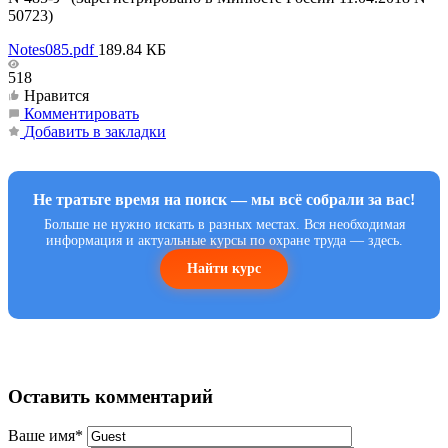
50723)
Notes085.pdf
189.84 КБ
518
Нравится
Комментировать
Добавить в закладки
Не тратьте время на поиск — мы всё собрали за вас!
Больше не нужно искать в разных местах. Вся необходимая
информация и актуальные курсы по охране труда — здесь.
Найти курс
Оставить комментарий
Ваше имя
*