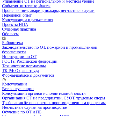
Управление ОТ на региональном и местном уровне
События, интервью, факты
Происшествия, аварии, пожары, несчастные случаи
Передовой опыт
Консультации и разъяснения
Проекты НПА
Судебная практика
Обо всем
Библиотека
Законодательство по ОТ, пожарной и промышленной
безопасности
Инструкции по ОТ
ГОСТы Российской федерации
Технические нормативы
ТК РФ Охрана труда
Формы/шаблоны документов
Консультации
Все консультации
Консультации органов исполнительной власти
Организация ОТ на предприятии, СУОТ, трудовые споры
Требования безопасности к производственным процессам
Несчастные случаи на производстве
Обучение по ОТ и ПБ