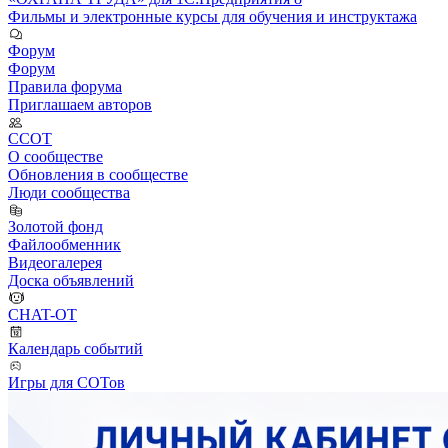
Фильмы и электронные курсы для обучения и инструктажа
Форум
Форум
Правила форума
Приглашаем авторов
ССОТ
О сообществе
Обновления в сообществе
Люди сообщества
Золотой фонд
Файлообменник
Видеогалерея
Доска объявлений
CHAT-OT
Календарь событий
Игры для СОТов