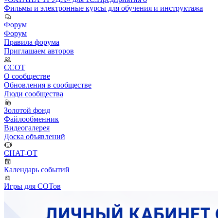
Фильмы и электронные курсы для обучения и инструктажа
Форум
Форум
Правила форума
Приглашаем авторов
ССОТ
О сообществе
Обновления в сообществе
Люди сообщества
Золотой фонд
Файлообменник
Видеогалерея
Доска объявлений
CHAT-OT
Календарь событий
Игры для СОТов