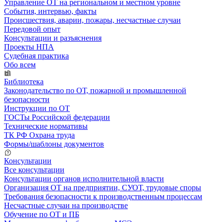
Управление ОТ на региональном и местном уровне
События, интервью, факты
Происшествия, аварии, пожары, несчастные случаи
Передовой опыт
Консультации и разъяснения
Проекты НПА
Судебная практика
Обо всем
Библиотека
Законодательство по ОТ, пожарной и промышленной
безопасности
Инструкции по ОТ
ГОСТы Российской федерации
Технические нормативы
ТК РФ Охрана труда
Формы/шаблоны документов
Консультации
Все консультации
Консультации органов исполнительной власти
Организация ОТ на предприятии, СУОТ, трудовые споры
Требования безопасности к производственным процессам
Несчастные случаи на производстве
Обучение по ОТ и ПБ