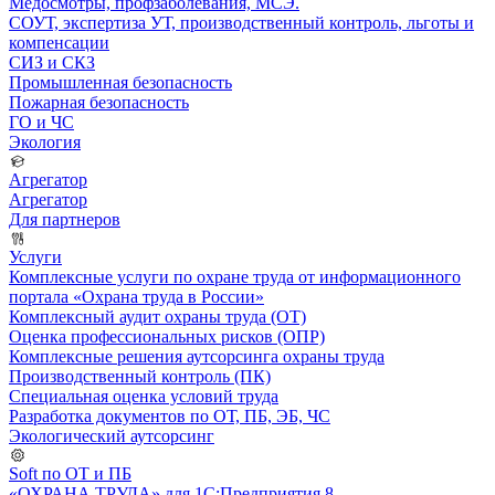
Медосмотры, профзаболевания, МСЭ.
СОУТ, экспертиза УТ, производственный контроль, льготы и
компенсации
СИЗ и СКЗ
Промышленная безопасность
Пожарная безопасность
ГО и ЧС
Экология
Агрегатор
Агрегатор
Для партнеров
Услуги
Комплексные услуги по охране труда от информационного
портала «Охрана труда в России»
Комплексный аудит охраны труда (ОТ)
Оценка профессиональных рисков (ОПР)
Комплексные решения аутсорсинга охраны труда
Производственный контроль (ПК)
Специальная оценка условий труда
Разработка документов по ОТ, ПБ, ЭБ, ЧС
Экологический аутсорсинг
Soft по ОТ и ПБ
«ОХРАНА ТРУДА» для 1С:Предприятия 8