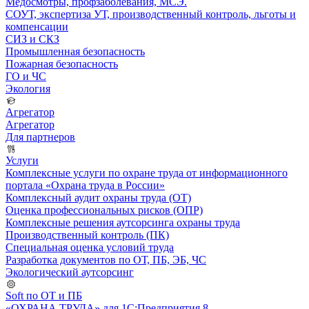
Медосмотры, профзаболевания, МСЭ.
СОУТ, экспертиза УТ, производственный контроль, льготы и
компенсации
СИЗ и СКЗ
Промышленная безопасность
Пожарная безопасность
ГО и ЧС
Экология
Агрегатор
Агрегатор
Для партнеров
Услуги
Комплексные услуги по охране труда от информационного
портала «Охрана труда в России»
Комплексный аудит охраны труда (ОТ)
Оценка профессиональных рисков (ОПР)
Комплексные решения аутсорсинга охраны труда
Производственный контроль (ПК)
Специальная оценка условий труда
Разработка документов по ОТ, ПБ, ЭБ, ЧС
Экологический аутсорсинг
Soft по ОТ и ПБ
«ОХРАНА ТРУДА» для 1С:Предприятия 8