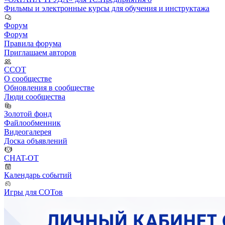
Фильмы и электронные курсы для обучения и инструктажа
Форум
Форум
Правила форума
Приглашаем авторов
ССОТ
О сообществе
Обновления в сообществе
Люди сообщества
Золотой фонд
Файлообменник
Видеогалерея
Доска объявлений
CHAT-OT
Календарь событий
Игры для СОТов