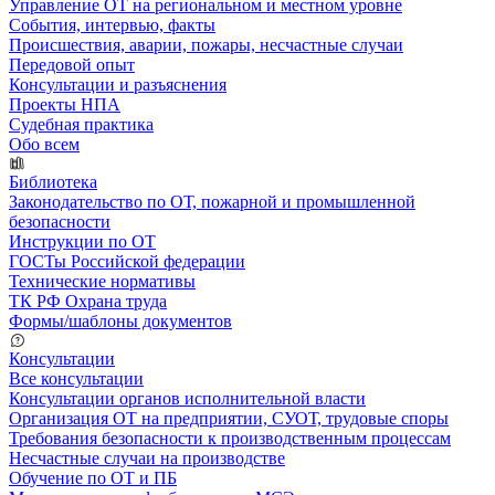
Управление ОТ на региональном и местном уровне
События, интервью, факты
Происшествия, аварии, пожары, несчастные случаи
Передовой опыт
Консультации и разъяснения
Проекты НПА
Судебная практика
Обо всем
Библиотека
Законодательство по ОТ, пожарной и промышленной
безопасности
Инструкции по ОТ
ГОСТы Российской федерации
Технические нормативы
ТК РФ Охрана труда
Формы/шаблоны документов
Консультации
Все консультации
Консультации органов исполнительной власти
Организация ОТ на предприятии, СУОТ, трудовые споры
Требования безопасности к производственным процессам
Несчастные случаи на производстве
Обучение по ОТ и ПБ