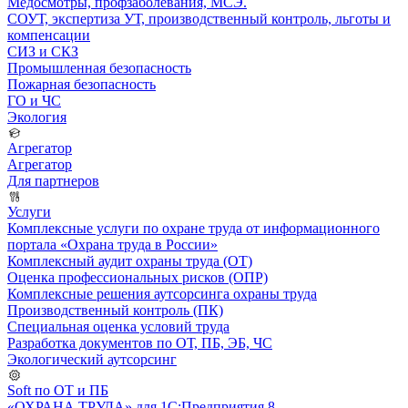
Медосмотры, профзаболевания, МСЭ.
СОУТ, экспертиза УТ, производственный контроль, льготы и
компенсации
СИЗ и СКЗ
Промышленная безопасность
Пожарная безопасность
ГО и ЧС
Экология
Агрегатор
Агрегатор
Для партнеров
Услуги
Комплексные услуги по охране труда от информационного
портала «Охрана труда в России»
Комплексный аудит охраны труда (ОТ)
Оценка профессиональных рисков (ОПР)
Комплексные решения аутсорсинга охраны труда
Производственный контроль (ПК)
Специальная оценка условий труда
Разработка документов по ОТ, ПБ, ЭБ, ЧС
Экологический аутсорсинг
Soft по ОТ и ПБ
«ОХРАНА ТРУДА» для 1С:Предприятия 8