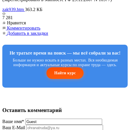
zak939.htm
363.2 КБ
7 281
Нравится
Комментировать
Добавить в закладки
Не тратьте время на поиск — мы всё собрали за вас!
Больше не нужно искать в разных местах. Вся необходимая
информация и актуальные курсы по охране труда — здесь.
Найти курс
Оставить комментарий
Ваше имя
*
Ваш E-Mail