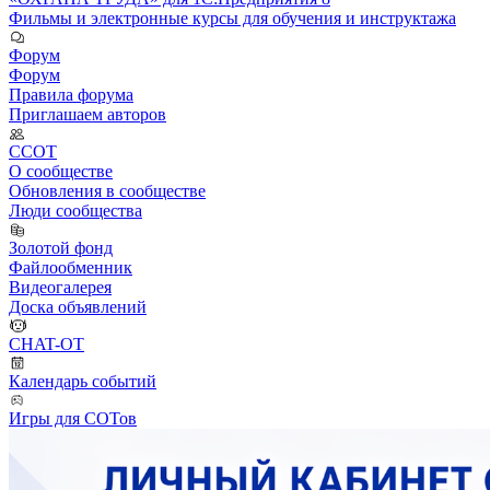
Фильмы и электронные курсы для обучения и инструктажа
Форум
Форум
Правила форума
Приглашаем авторов
ССОТ
О сообществе
Обновления в сообществе
Люди сообщества
Золотой фонд
Файлообменник
Видеогалерея
Доска объявлений
CHAT-OT
Календарь событий
Игры для СОТов