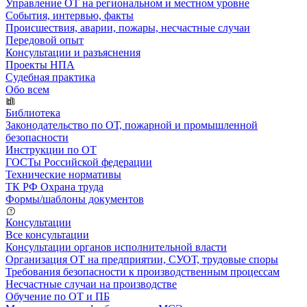
Управление ОТ на региональном и местном уровне
События, интервью, факты
Происшествия, аварии, пожары, несчастные случаи
Передовой опыт
Консультации и разъяснения
Проекты НПА
Судебная практика
Обо всем
Библиотека
Законодательство по ОТ, пожарной и промышленной
безопасности
Инструкции по ОТ
ГОСТы Российской федерации
Технические нормативы
ТК РФ Охрана труда
Формы/шаблоны документов
Консультации
Все консультации
Консультации органов исполнительной власти
Организация ОТ на предприятии, СУОТ, трудовые споры
Требования безопасности к производственным процессам
Несчастные случаи на производстве
Обучение по ОТ и ПБ