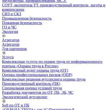
Медосмотры, профзаболевания, МСЭ.
СОУТ, экспертиза УТ, производственный контроль, льготы и
компенсации
СИЗ и СКЗ
Промышленная безопасность
Пожарная безопасность
ГО и ЧС
Экология
Агрегатор
Агрегатор
Для партнеров
Услуги
Комплексные услуги по охране труда от информационного
портала «Охрана труда в России»
Комплексный аудит охраны труда (ОТ)
Оценка профессиональных рисков (ОПР)
Комплексные решения аутсорсинга охраны труда
Производственный контроль (ПК)
Специальная оценка условий труда
Разработка документов по ОТ, ПБ, ЭБ, ЧС
Экологический аутсорсинг
Soft по ОТ и ПБ
«ОХРАНА ТРУДА» для 1С:Предприятия 8