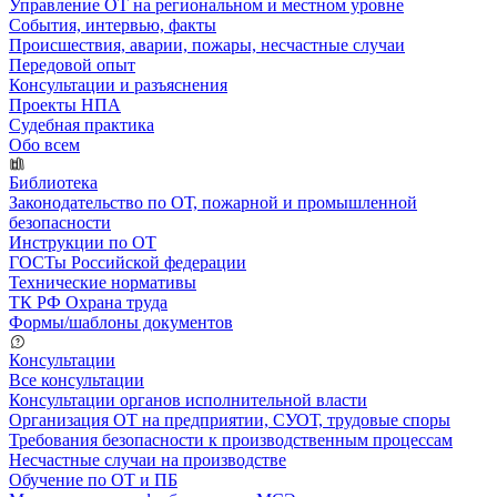
Управление ОТ на региональном и местном уровне
События, интервью, факты
Происшествия, аварии, пожары, несчастные случаи
Передовой опыт
Консультации и разъяснения
Проекты НПА
Судебная практика
Обо всем
Библиотека
Законодательство по ОТ, пожарной и промышленной
безопасности
Инструкции по ОТ
ГОСТы Российской федерации
Технические нормативы
ТК РФ Охрана труда
Формы/шаблоны документов
Консультации
Все консультации
Консультации органов исполнительной власти
Организация ОТ на предприятии, СУОТ, трудовые споры
Требования безопасности к производственным процессам
Несчастные случаи на производстве
Обучение по ОТ и ПБ