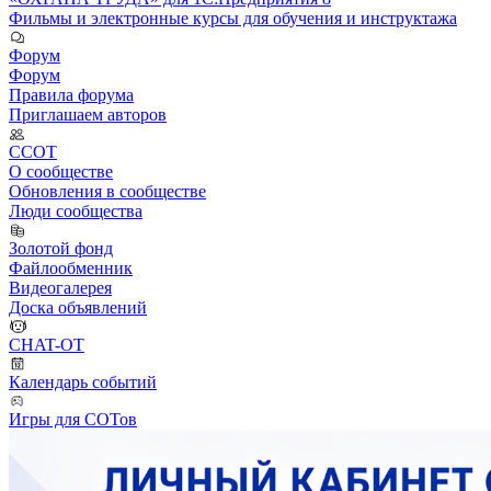
Фильмы и электронные курсы для обучения и инструктажа
Форум
Форум
Правила форума
Приглашаем авторов
ССОТ
О сообществе
Обновления в сообществе
Люди сообщества
Золотой фонд
Файлообменник
Видеогалерея
Доска объявлений
CHAT-OT
Календарь событий
Игры для СОТов