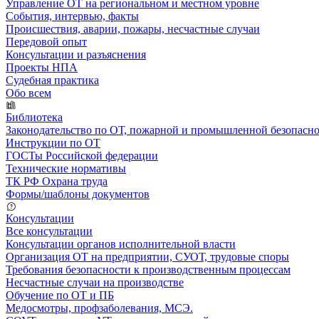
Управление ОТ на региональном и местном уровне
События, интервью, факты
Происшествия, аварии, пожары, несчастные случаи
Передовой опыт
Консультации и разъяснения
Проекты НПА
Судебная практика
Обо всем
Библиотека
Законодательство по ОТ, пожарной и промышленной безопасн
Инструкции по ОТ
ГОСТы Российской федерации
Технические нормативы
ТК РФ Охрана труда
Формы/шаблоны документов
Консультации
Все консультации
Консультации органов исполнительной власти
Организация ОТ на предприятии, СУОТ, трудовые споры
Требования безопасности к производственным процессам
Несчастные случаи на производстве
Обучение по ОТ и ПБ
Медосмотры, профзаболевания, МСЭ.