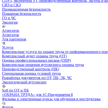
СОУТ, экспертиза УТ, производственный контроль, льготы и 
СИЗ и СКЗ
Промышленная безопасность
Пожарная безопасность
ГО и ЧС
Экология
Агрегатор
Агрегатор
Для партнеров
Услуги
Комплексные услуги по охране труда от информационного порт
Комплексный аудит охраны труда (ОТ)
Оценка профессиональных рисков (ОПР)
Комплексные решения аутсорсинга охраны труда
Производственный контроль (ПК)
Специальная оценка условий труда
Разработка документов по ОТ, ПБ, ЭБ, ЧС
Экологический аутсорсинг
Soft по ОТ и ПБ
«ОХРАНА ТРУДА» для 1С:Предприятия 8
Фильмы и электронные курсы для обучения и инструктажа
Форум